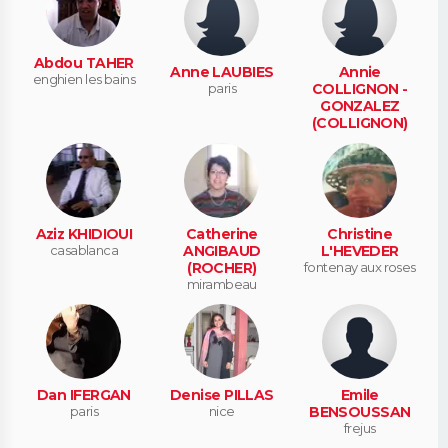
Abdou TAHER
Anne LAUBIES
Annie
enghien les bains
paris
COLLIGNON -
GONZALEZ
(COLLIGNON)
epinay sur seine
Aziz KHIDIOUI
Catherine
Christine
casablanca
ANGIBAUD
L'HEVEDER
(ROCHER)
fontenay aux roses
mirambeau
Dan IFERGAN
Denise PILLAS
Emile
paris
nice
BENSOUSSAN
frejus