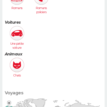
Romans
Romans
policiers
Voitures
Une petite
voiture
(Twingo,
Animaux
Clio, 206...)
Chats
Voyages
+