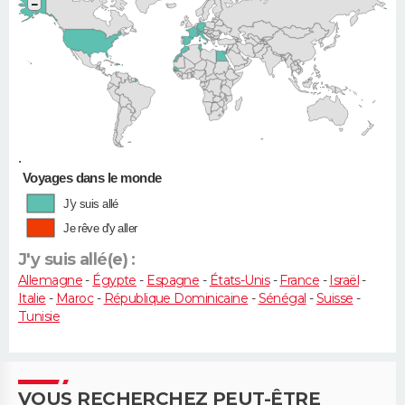
−
•
Voyages dans le monde
J'y suis allé
Je rêve d'y aller
J'y suis allé(e) :
Allemagne
-
Égypte
-
Espagne
-
États-Unis
-
France
-
Israël
-
Italie
-
Maroc
-
République Dominicaine
-
Sénégal
-
Suisse
-
Tunisie
VOUS RECHERCHEZ PEUT-ÊTRE