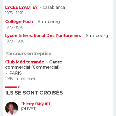
LYCEE LYAUTEY
-
Casablanca
Guide de la santé
Médicaments
+
Alimentation
Maladies
Sommeil
VOYAGE
1973 - 1976
Collège Foch
-
Strasbourg
City break
Voyage de noces
Climat
Destinations
Voyage nature
Forum
+
PHOTO
1976 - 1978
Lycée International Des Pontonniers
-
Strasbourg
GUIDES D'ACHAT
1978 - 1980
BONS PLANS
Parcours entreprise
CARTE DE VOEUX
Club Méditerranée
- Cadre
commercial (Commercial)
Carte Bonne année
Carte Pâques
Carte de Noël
Carte Saint-Valentin
Carte d'anniversaire
DICTIONNAIRE
-
PARIS
1995 - maintenant
Biographies
Expressions
Dictionnaire
Citations
Proverbes
PROGRAMME TV
ILS SE SONT CROISÉS
COPAINS D'AVANT
Thierry FRIQUET
Se connecter
Collèges
Universités
Service militaire
S'inscrire
Lycées
Primaires
Entreprises
Avis de recherche
AVIS DE DÉCÈS
(OLIVET)