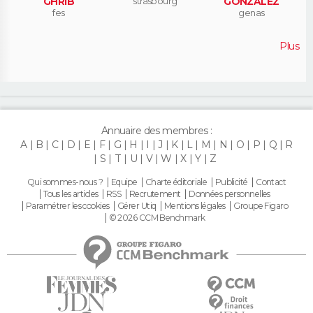
GHRIB
strasbourg
GONZALEZ
fes
genas
Plus
Annuaire des membres :
A
B
C
D
E
F
G
H
I
J
K
L
M
N
O
P
Q
R
S
T
U
V
W
X
Y
Z
Qui sommes-nous ?
Equipe
Charte éditoriale
Publicité
Contact
Tous les articles
RSS
Recrutement
Données personnelles
Paramétrer les cookies
Gérer Utiq
Mentions légales
Groupe Figaro
© 2026 CCM Benchmark