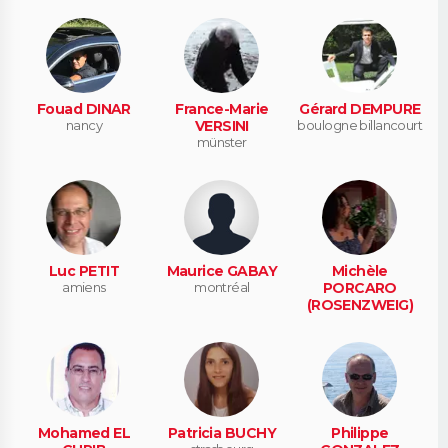
Fouad DINAR
France-Marie
Gérard DEMPURE
nancy
VERSINI
boulogne billancourt
münster
Luc PETIT
Maurice GABAY
Michèle
amiens
montréal
PORCARO
(ROSENZWEIG)
Mohamed EL
Patricia BUCHY
Philippe