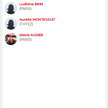
Ludivine BRIN
FORUM
(PARIS)
Lifestyle
Sport
Television
Cinema
Bricolage
Culture
Auto
Voyage
Aurélie MONTESSUIT
(THYEZ)
Alexia AUGIER
(PARIS)