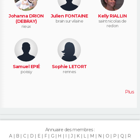
Johanna DRION
Julien FONTAINE
Kelly RIALLIN
(DEBRAY)
brain sur vilaine
saint nicolas de
redon
rieux
Samuel EPIÉ
Sophie LETORT
poissy
rennes
Plus
Annuaire des membres :
A
B
C
D
E
F
G
H
I
J
K
L
M
N
O
P
Q
R