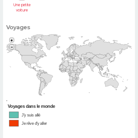
Une petite
voiture
(Twingo,
Clio, 206...)
Voyages
+
−
•
Voyages dans le monde
J'y suis allé
Je rêve d'y aller