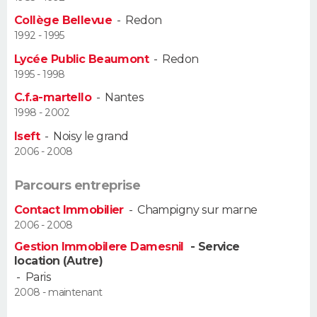
Collège Bellevue
-
Redon
Guide de la santé
Médicaments
+
Alimentation
Maladies
Sommeil
VOYAGE
1992 - 1995
Lycée Public Beaumont
-
Redon
City break
Voyage de noces
Climat
Destinations
Voyage nature
Forum
+
PHOTO
1995 - 1998
C.f.a-martello
-
Nantes
GUIDES D'ACHAT
1998 - 2002
BONS PLANS
Iseft
-
Noisy le grand
2006 - 2008
CARTE DE VOEUX
Parcours entreprise
Carte Bonne année
Carte Pâques
Carte de Noël
Carte Saint-Valentin
Carte d'anniversaire
DICTIONNAIRE
Contact Immobilier
-
Champigny sur marne
2006 - 2008
Biographies
Expressions
Dictionnaire
Citations
Proverbes
PROGRAMME TV
Gestion Immobilere Damesnil
- Service
location (Autre)
COPAINS D'AVANT
-
Paris
Se connecter
Collèges
Universités
Service militaire
S'inscrire
Lycées
Primaires
Entreprises
Avis de recherche
2008 - maintenant
AVIS DE DÉCÈS