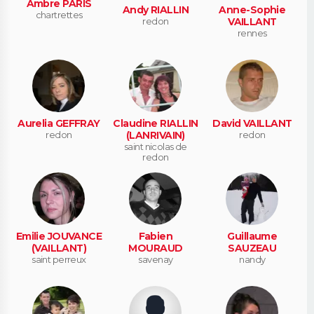
Ambre PARIS
Andy RIALLIN
Anne-Sophie
chartrettes
redon
VAILLANT
rennes
Aurelia GEFFRAY
Claudine RIALLIN
David VAILLANT
redon
(LANRIVAIN)
redon
saint nicolas de
redon
Emilie JOUVANCE
Fabien
Guillaume
(VAILLANT)
MOURAUD
SAUZEAU
saint perreux
savenay
nandy