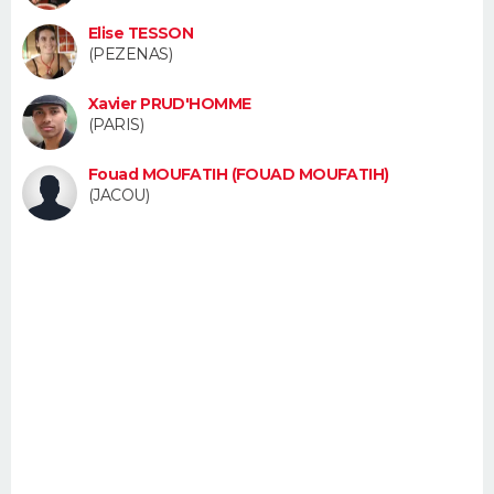
FORUM
Elise TESSON
(PEZENAS)
Lifestyle
Sport
Television
Cinema
Bricolage
Culture
Auto
Voyage
Xavier PRUD'HOMME
(PARIS)
Fouad MOUFATIH (FOUAD MOUFATIH)
(JACOU)