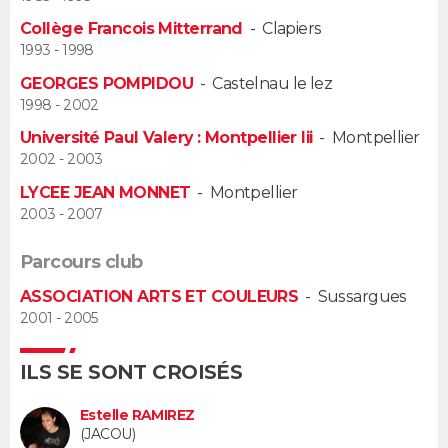
Collège Francois Mitterrand
-
Clapiers
Guide de la santé
Médicaments
+
Alimentation
Maladies
Sommeil
VOYAGE
1993 - 1998
GEORGES POMPIDOU
-
Castelnau le lez
City break
Voyage de noces
Climat
Destinations
Voyage nature
Forum
+
PHOTO
1998 - 2002
Université Paul Valery : Montpellier Iii
-
Montpellier
GUIDES D'ACHAT
2002 - 2003
BONS PLANS
LYCEE JEAN MONNET
-
Montpellier
2003 - 2007
CARTE DE VOEUX
Parcours club
Carte Bonne année
Carte Pâques
Carte de Noël
Carte Saint-Valentin
Carte d'anniversaire
DICTIONNAIRE
ASSOCIATION ARTS ET COULEURS
-
Sussargues
2001 - 2005
Biographies
Expressions
Dictionnaire
Citations
Proverbes
PROGRAMME TV
ILS SE SONT CROISÉS
COPAINS D'AVANT
Se connecter
Collèges
Universités
Service militaire
S'inscrire
Lycées
Primaires
Entreprises
Avis de recherche
Estelle RAMIREZ
AVIS DE DÉCÈS
(JACOU)