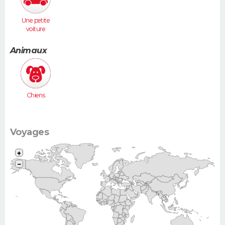
Une petite
voiture
(Twingo,
Clio, 206...)
Animaux
Chiens
Voyages
+
−