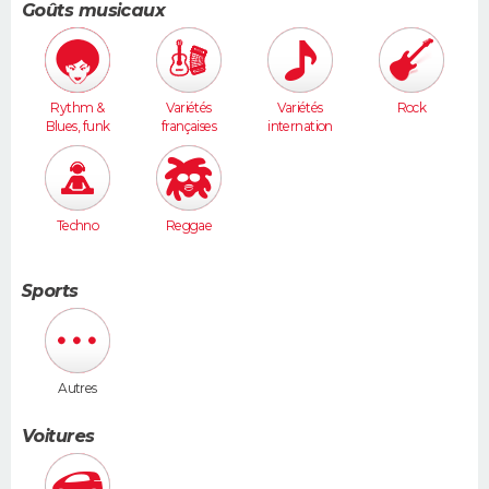
Goûts musicaux
)
Rythm &
Variétés
Variétés
Rock
Blues, funk
françaises
internation
ales
Techno
Reggae
Sports
Autres
Voitures