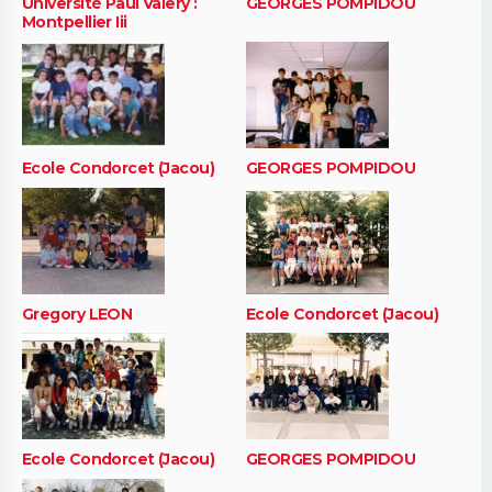
Université Paul Valery :
GEORGES POMPIDOU
Montpellier Iii
Ecole Condorcet (Jacou)
GEORGES POMPIDOU
Gregory LEON
Ecole Condorcet (Jacou)
Ecole Condorcet (Jacou)
GEORGES POMPIDOU