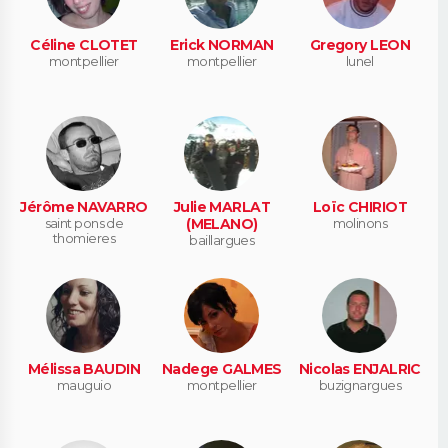
Céline CLOTET
Erick NORMAN
Gregory LEON
montpellier
montpellier
lunel
Jérôme NAVARRO
Julie MARLAT
Loïc CHIRIOT
saint pons de
(MELANO)
molinons
thomieres
baillargues
Mélissa BAUDIN
Nadege GALMES
Nicolas ENJALRIC
mauguio
montpellier
buzignargues