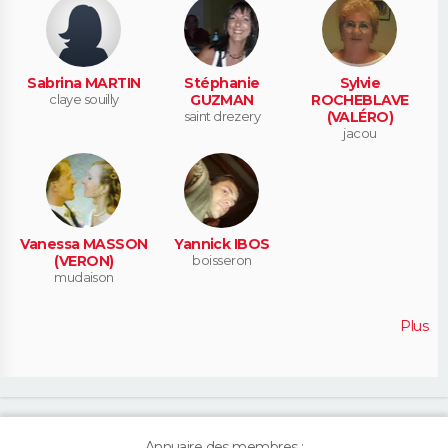
Sabrina MARTIN
Stéphanie
Sylvie
claye souilly
GUZMAN
ROCHEBLAVE
saint drezery
(VALÉRO)
jacou
Vanessa MASSON
Yannick IBOS
(VERON)
boisseron
mudaison
Plus
Annuaire des membres :