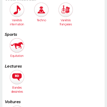
Variétés
Techno
Variétés
internation
françaises
ales
Sports
Equitation
Lectures
Bandes
dessinées
Voitures