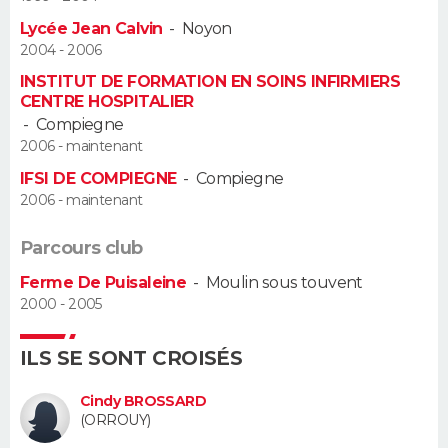
Lycée Jean Calvin
-
Noyon
Guide de la santé
Médicaments
+
Alimentation
Maladies
Sommeil
VOYAGE
2004 - 2006
INSTITUT DE FORMATION EN SOINS INFIRMIERS
City break
Voyage de noces
Climat
Destinations
Voyage nature
Forum
+
PHOTO
CENTRE HOSPITALIER
-
Compiegne
GUIDES D'ACHAT
2006 - maintenant
IFSI DE COMPIEGNE
-
Compiegne
BONS PLANS
2006 - maintenant
CARTE DE VOEUX
Parcours club
Carte Bonne année
Carte Pâques
Carte de Noël
Carte Saint-Valentin
Carte d'anniversaire
DICTIONNAIRE
Ferme De Puisaleine
-
Moulin sous touvent
2000 - 2005
Biographies
Expressions
Dictionnaire
Citations
Proverbes
PROGRAMME TV
ILS SE SONT CROISÉS
COPAINS D'AVANT
Cindy BROSSARD
Se connecter
Collèges
Universités
Service militaire
S'inscrire
Lycées
Primaires
Entreprises
Avis de recherche
AVIS DE DÉCÈS
(ORROUY)