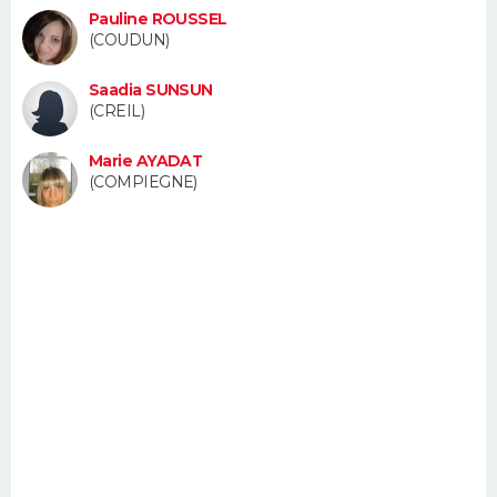
Pauline ROUSSEL
FORUM
(COUDUN)
Lifestyle
Sport
Television
Cinema
Bricolage
Culture
Auto
Voyage
Saadia SUNSUN
(CREIL)
Marie AYADAT
(COMPIEGNE)