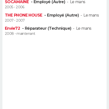
SOCAMAINE
- Employé (Autre)
-
Le mans
FORUM
2005 - 2006
Lifestyle
Sport
Television
Cinema
Bricolage
Culture
Auto
Voyage
THE PHONE HOUSE
- Employé (Autre)
-
Le mans
2007 - 2007
Envie72
- Réparateur (Technique)
-
Le mans
2008 - maintenant