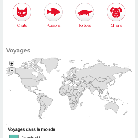
Chats
Poissons
Tortues
Chiens
Voyages
+
−
•
Voyages dans le monde