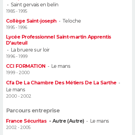
-
Saint gervais en belin
1985 - 1995
Guide de la santé
Médicaments
+
Alimentation
Maladies
Sommeil
VOYAGE
Collège Saint-joseph
-
Teloche
City break
Voyage de noces
Climat
Destinations
Voyage nature
Forum
+
1995 - 1996
PHOTO
Lycée Professionnel Saint-martin Apprentis
GUIDES D'ACHAT
D'auteuil
-
La bruere sur loir
1996 - 1999
BONS PLANS
CCI FORMATION
-
Le mans
CARTE DE VOEUX
1999 - 2000
Carte Bonne année
Carte Pâques
Carte de Noël
Carte Saint-Valentin
Carte d'anniversaire
Cfa De La Chambre Des Métiers De La Sarthe
-
DICTIONNAIRE
Le mans
2000 - 2002
Biographies
Expressions
Dictionnaire
Citations
Proverbes
PROGRAMME TV
Parcours entreprise
COPAINS D'AVANT
France Sécuritas
- Autre (Autre)
-
Le mans
Se connecter
Collèges
Universités
Service militaire
S'inscrire
Lycées
Primaires
Entreprises
Avis de recherche
AVIS DE DÉCÈS
2002 - 2005