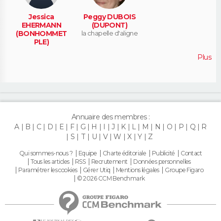
Jessica
Peggy DUBOIS
EHERMANN
(DUPONT)
(BONHOMMET
la chapelle d'aligne
PLE)
sille le guillaume
Plus
Annuaire des membres :
A
B
C
D
E
F
G
H
I
J
K
L
M
N
O
P
Q
R
S
T
U
V
W
X
Y
Z
Qui sommes-nous ?
Equipe
Charte éditoriale
Publicité
Contact
Tous les articles
RSS
Recrutement
Données personnelles
Paramétrer les cookies
Gérer Utiq
Mentions légales
Groupe Figaro
© 2026 CCM Benchmark