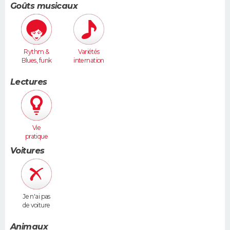
Goûts musicaux
Rythm &
Variétés
Blues, funk
internation
ales
Lectures
Vie
pratique
Voitures
Je n'ai pas
de voiture
Animaux