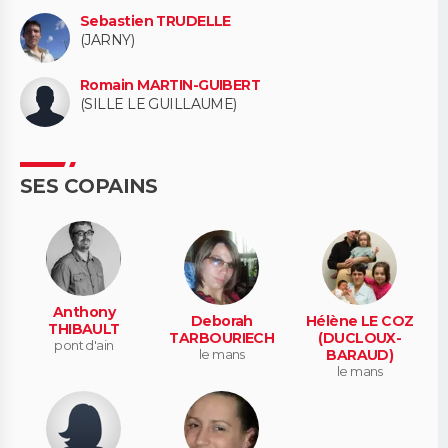
Sebastien TRUDELLE
(JARNY)
Romain MARTIN-GUIBERT
(SILLE LE GUILLAUME)
SES COPAINS
Anthony
Deborah
Hélène LE COZ
THIBAULT
TARBOURIECH
(DUCLOUX-
pont d'ain
le mans
BARAUD)
le mans