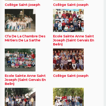
Collège Saint-joseph
Collège Saint-joseph
Cfa De La Chambre Des
Ecole Sainte Anne Saint
Métiers De La Sarthe
Joseph (Saint Gervais En
Belin)
Ecole Sainte Anne Saint
Collège Saint-joseph
Joseph (Saint Gervais En
Belin)