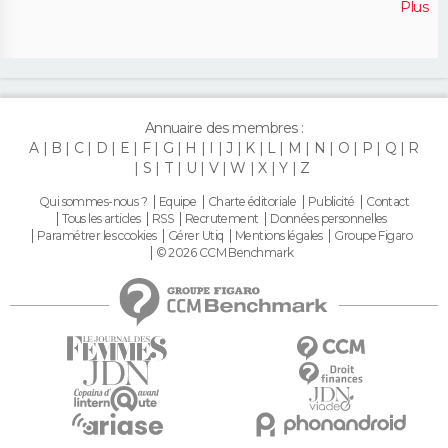
Plus
Annuaire des membres :
A
B
C
D
E
F
G
H
I
J
K
L
M
N
O
P
Q
R
S
T
U
V
W
X
Y
Z
Qui sommes-nous ?
Equipe
Charte éditoriale
Publicité
Contact
Tous les articles
RSS
Recrutement
Données personnelles
Paramétrer les cookies
Gérer Utiq
Mentions légales
Groupe Figaro
© 2026 CCM Benchmark