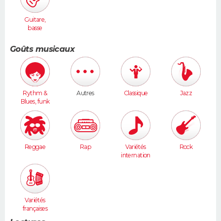
Guitare,
basse
Goûts musicaux
Rythm &
Autres
Classique
Jazz
Blues, funk
Reggae
Rap
Variétés
Rock
internation
ales
Variétés
françaises