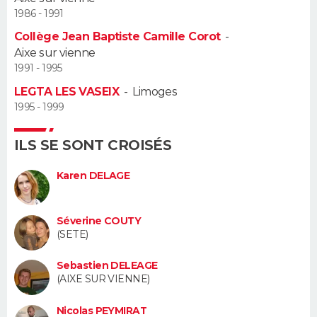
1986 - 1991
Guide de la santé
Médicaments
+
Alimentation
Maladies
Sommeil
VOYAGE
Collège Jean Baptiste Camille Corot
-
Aixe sur vienne
City break
Voyage de noces
Climat
Destinations
Voyage nature
Forum
+
PHOTO
1991 - 1995
LEGTA LES VASEIX
-
Limoges
GUIDES D'ACHAT
1995 - 1999
BONS PLANS
ILS SE SONT CROISÉS
CARTE DE VOEUX
Karen DELAGE
Carte Bonne année
Carte Pâques
Carte de Noël
Carte Saint-Valentin
Carte d'anniversaire
DICTIONNAIRE
Séverine COUTY
Biographies
Expressions
Dictionnaire
Citations
Proverbes
PROGRAMME TV
(SETE)
COPAINS D'AVANT
Sebastien DELEAGE
(AIXE SUR VIENNE)
Se connecter
Collèges
Universités
Service militaire
S'inscrire
Lycées
Primaires
Entreprises
Avis de recherche
AVIS DE DÉCÈS
Nicolas PEYMIRAT