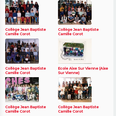
Collège Jean Baptiste
Collège Jean Baptiste
Camille Corot
Camille Corot
Collège Jean Baptiste
Ecole Aixe Sur Vienne (Aixe
Camille Corot
Sur Vienne)
Collège Jean Baptiste
Collège Jean Baptiste
Camille Corot
Camille Corot