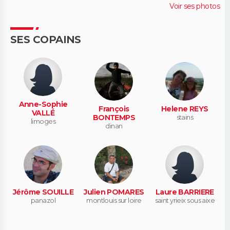
Voir ses photos
SES COPAINS
Anne-Sophie
François
Helene REYS
VALLÉ
BONTEMPS
stains
limoges
dinan
Jérôme SOUILLE
Julien POMARES
Laure BARRIERE
panazol
montlouis sur loire
saint yrieix sous aixe