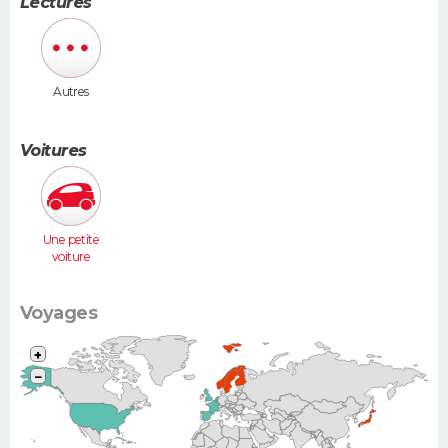
Lectures
Autres
Voitures
Une petite
voiture
(Twingo,
Clio, 206...)
Voyages
+
−