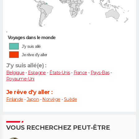
•
Voyages dans le monde
J'y suis allé
Je rêve d'y aller
J'y suis allé(e) :
Belgique
-
Espagne
-
États-Unis
-
France
-
Pays-Bas
-
Royaume-Uni
Je rêve d'y aller :
Finlande
-
Japon
-
Norvège
-
Suède
VOUS RECHERCHEZ PEUT-ÊTRE