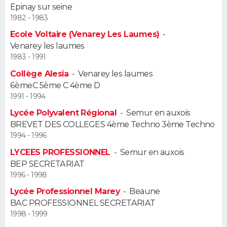
Epinay sur seine
1982 - 1983
Guide de la santé
Médicaments
+
Alimentation
Maladies
Sommeil
VOYAGE
Ecole Voltaire (Venarey Les Laumes)
-
City break
Voyage de noces
Climat
Destinations
Voyage nature
Forum
+
Venarey les laumes
PHOTO
1983 - 1991
GUIDES D'ACHAT
Collège Alesia
-
Venarey les laumes
6èmeC 5ème C 4ème D
BONS PLANS
1991 - 1994
Lycée Polyvalent Régional
-
Semur en auxois
CARTE DE VOEUX
BREVET DES COLLEGES 4ème Techno 3ème Techno
1994 - 1996
Carte Bonne année
Carte Pâques
Carte de Noël
Carte Saint-Valentin
Carte d'anniversaire
DICTIONNAIRE
LYCEES PROFESSIONNEL
-
Semur en auxois
Biographies
Expressions
Dictionnaire
Citations
Proverbes
BEP SECRETARIAT
PROGRAMME TV
1996 - 1998
COPAINS D'AVANT
Lycée Professionnel Marey
-
Beaune
BAC PROFESSIONNEL SECRETARIAT
Se connecter
Collèges
Universités
Service militaire
S'inscrire
Lycées
Primaires
Entreprises
Avis de recherche
AVIS DE DÉCÈS
1998 - 1999