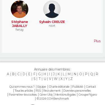
Stéphane
Sylvain CREUZE
JABALLY
niort
fenay
Plus
Annuaire des membres :
A
B
C
D
E
F
G
H
I
J
K
L
M
N
O
P
Q
R
S
T
U
V
W
X
Y
Z
Qui sommes-nous ?
Equipe
Charte éditoriale
Publicité
Contact
Tous les articles
RSS
Recrutement
Données personnelles
Paramétrer les cookies
Gérer Utiq
Mentions légales
Groupe Figaro
© 2026 CCM Benchmark