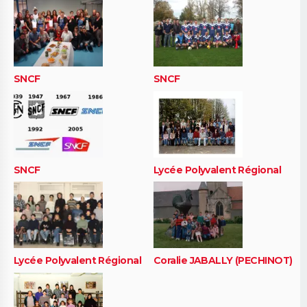
SNCF
SNCF
SNCF
Lycée Polyvalent Régional
Lycée Polyvalent Régional
Coralie JABALLY (PECHINOT)