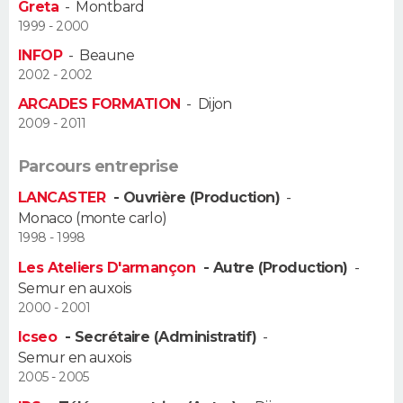
Greta
-
Montbard
FORUM
1999 - 2000
Lifestyle
Sport
Television
Cinema
Bricolage
Culture
Auto
Voyage
INFOP
-
Beaune
2002 - 2002
ARCADES FORMATION
-
Dijon
2009 - 2011
Parcours entreprise
LANCASTER
- Ouvrière (Production)
-
Monaco (monte carlo)
1998 - 1998
Les Ateliers D'armançon
- Autre (Production)
-
Semur en auxois
2000 - 2001
Icseo
- Secrétaire (Administratif)
-
Semur en auxois
2005 - 2005