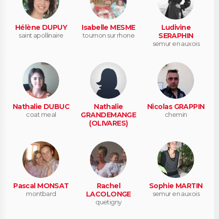
Hélène DUPUY
Isabelle MESME
Ludivine
saint apollinaire
tournon sur rhone
SERAPHIN
semur en auxois
Nathalie DUBUC
Nathalie
Nicolas GRAPPIN
coat meal
GRANDEMANGE
chemin
(OLIVARES)
Pascal MONSAT
Rachel
Sophie MARTIN
montbard
LACOLONGE
semur en auxois
quetigny