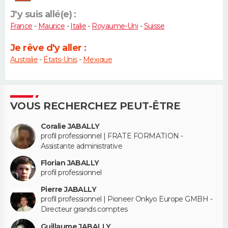
J'y suis allé(e) :
France
-
Maurice
-
Italie
-
Royaume-Uni
-
Suisse
Je rêve d'y aller :
Australie
-
États-Unis
-
Mexique
VOUS RECHERCHEZ PEUT-ÊTRE
Coralie JABALLY
profil professionnel | FRATE FORMATION -
Assistante administrative
Florian JABALLY
profil professionnel
Pierre JABALLY
profil professionnel | Pioneer Onkyo Europe GMBH -
Directeur grands comptes
Guillaume JABALLY