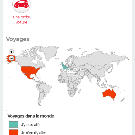
Une petite
voiture
(Twingo,
Clio, 206...)
Voyages
+
−
•
Voyages dans le monde
J'y suis allé
Je rêve d'y aller