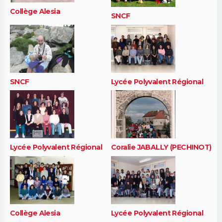
Collège Alesia
SNCF
SNCF
Lycée Polyvalent Régional
Lycée Polyvalent Régional
Coralie JABALLY (PECHINOT)
Collège Alesia
Lycée Polyvalent Régional