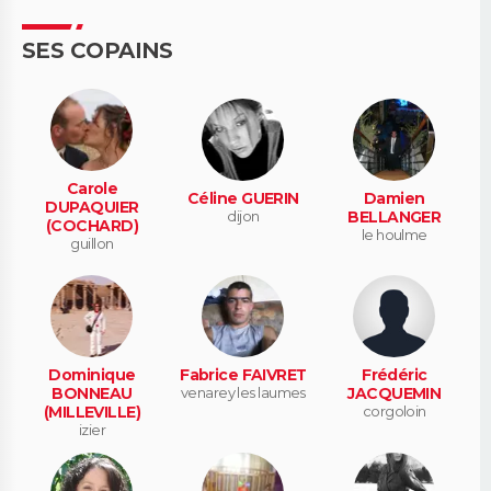
SES COPAINS
Carole
Céline GUERIN
Damien
DUPAQUIER
dijon
BELLANGER
(COCHARD)
le houlme
guillon
Dominique
Fabrice FAIVRET
Frédéric
BONNEAU
venarey les laumes
JACQUEMIN
(MILLEVILLE)
corgoloin
izier