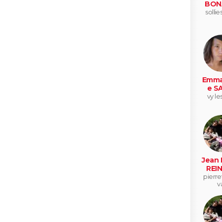
BON
sollie
Emma
e S
vy le
Jean 
REI
pierre
v