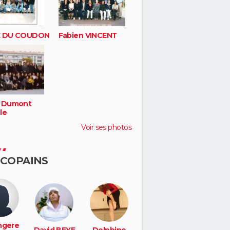
E DU COUDON
Fabien VINCENT
 Dumont
lle
Voir ses photos
 COPAINS
ngere
David BEYE
Delphine