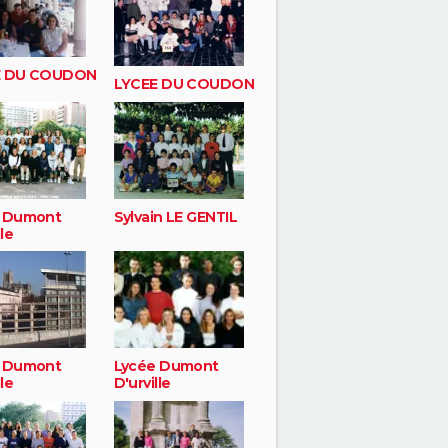
E DU COUDON
LYCEE DU COUDON
 Dumont
Sylvain LE GENTIL
lle
 Dumont
Lycée Dumont
lle
D'urville