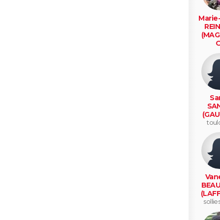
Marie
REI
(MAG
O
pierre
v
Sa
SAN
(GAU
toul
Van
BEAU
(LAF
sollie