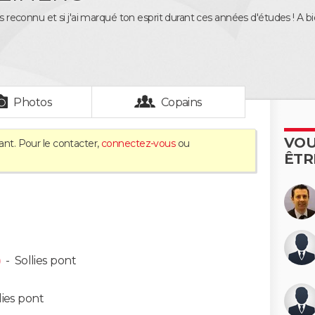
as reconnu et si j'ai marqué ton esprit durant ces années d'études ! A bient
Photos
Copains
VOU
ant. Pour le contacter,
connectez-vous
ou
ÊTR
)
-
Sollies pont
lies pont