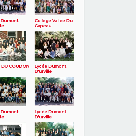
 Dumont
Collège Vallée Du
lle
Gapeau
E DU COUDON
Lycée Dumont
D'urville
 Dumont
Lycée Dumont
lle
D'urville