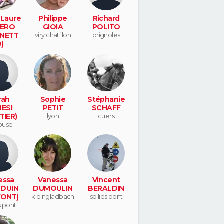
-Laure
Philippe
Richard
NERO
GIOIA
POLITO
NETT
viry chatillon
brignoles
)
feu du
ar
rah
Sophie
Stéphanie
ESI
PETIT
SCHAFF
TIER)
lyon
cuers
ouse
essa
Vanessa
Vincent
DUIN
DUMOULIN
BERALDIN
FONT)
kleingladbach
sollies pont
s pont