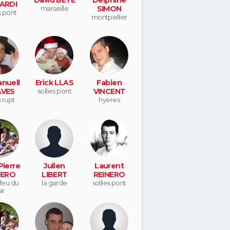
ARDI
marseille
SIMON
s pont
montpellier
nuell
Erick LLAS
Fabien
AVES
sollies pont
VINCENT
s rupt
hyeres
Pierre
Julien
Laurent
NERO
LIBERT
REINERO
feu du
la garde
sollies pont
ar