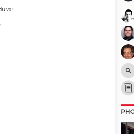
 du var
n
PH