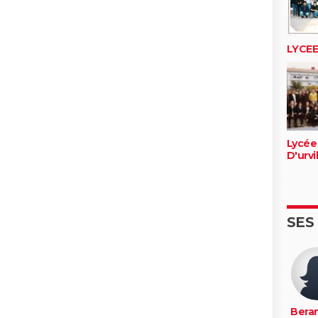
LYCE
Lycée
D'urvi
SES
Bera