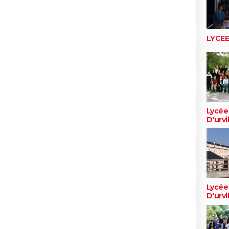
LYCE
Lycée
D'urvi
Lycée
D'urvi