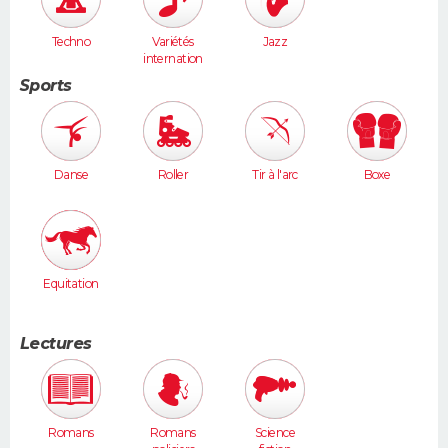
Techno
Variétés
Jazz
internation
ales
Sports
Danse
Roller
Tir à l'arc
Boxe
Equitation
Lectures
Romans
Romans
Science