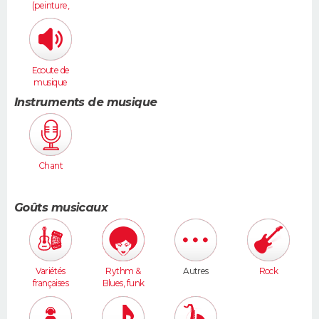
(peinture,
sculpture...
)
Ecoute de
musique
Instruments de musique
Chant
Goûts musicaux
Variétés
Rythm &
Autres
Rock
françaises
Blues, funk