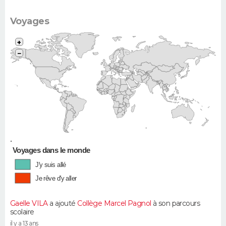
Voyages
+
−
•
Voyages dans le monde
J'y suis allé
Je rêve d'y aller
Gaelle VILA
a ajouté
Collège Marcel Pagnol
à son parcours
scolaire
il y a 13 ans