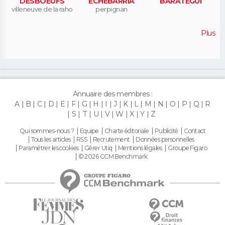
DESBOEUFS
ECHEBARRIA
BARATEGUI
villeneuve de la raho
perpignan
Plus
Annuaire des membres :
A
B
C
D
E
F
G
H
I
J
K
L
M
N
O
P
Q
R
S
T
U
V
W
X
Y
Z
Qui sommes-nous ?
Equipe
Charte éditoriale
Publicité
Contact
Tous les articles
RSS
Recrutement
Données personnelles
Paramétrer les cookies
Gérer Utiq
Mentions légales
Groupe Figaro
© 2026 CCM Benchmark