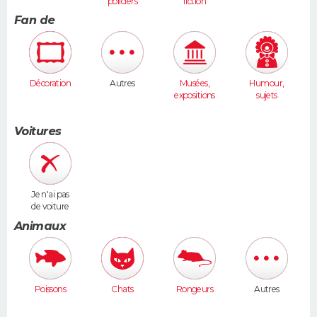
policiers
fiction
Fan de
Décoration
Autres
Musées,
Humour,
expositions
sujets
insolites
Voitures
Je n'ai pas
de voiture
Animaux
Poissons
Chats
Rongeurs
Autres