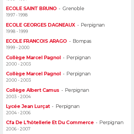
ECOLE SAINT BRUNO
-
Grenoble
Guide de la santé
Médicaments
+
Alimentation
Maladies
Sommeil
VOYAGE
1997 - 1998
ECOLE GEORGES DAGNEAUX
-
Perpignan
City break
Voyage de noces
Climat
Destinations
Voyage nature
Forum
+
PHOTO
1998 - 1999
ECOLE FRANCOIS ARAGO
-
Bompas
GUIDES D'ACHAT
1999 - 2000
BONS PLANS
Collège Marcel Pagnol
-
Perpignan
2000 - 2003
CARTE DE VOEUX
Collège Marcel Pagnol
-
Perpignan
2000 - 2003
Carte Bonne année
Carte Pâques
Carte de Noël
Carte Saint-Valentin
Carte d'anniversaire
DICTIONNAIRE
Collège Albert Camus
-
Perpignan
Biographies
Expressions
Dictionnaire
Citations
Proverbes
2003 - 2004
PROGRAMME TV
Lycée Jean Lurçat
-
Perpignan
COPAINS D'AVANT
2004 - 2006
Cfa De L'hôtellerie Et Du Commerce
-
Perpignan
Se connecter
Collèges
Universités
Service militaire
S'inscrire
Lycées
Primaires
Entreprises
Avis de recherche
AVIS DE DÉCÈS
2006 - 2007