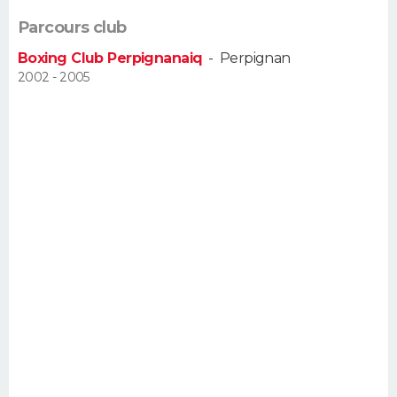
FORUM
Parcours club
Lifestyle
Sport
Television
Cinema
Bricolage
Culture
Auto
Voyage
Boxing Club Perpignanaiq
-
Perpignan
2002 - 2005