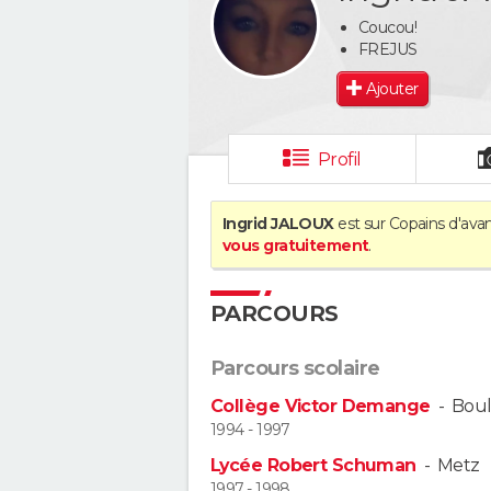
Coucou!
FREJUS
Ajouter
Profil
Ingrid JALOUX
est sur Copains d'avan
vous gratuitement
.
PARCOURS
Parcours scolaire
Collège Victor Demange
-
Boul
1994 - 1997
Lycée Robert Schuman
-
Metz
1997 - 1998