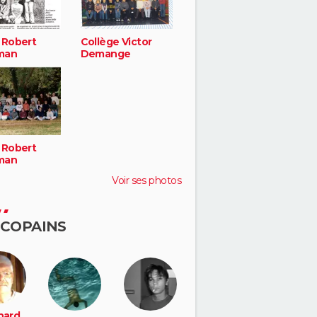
 Robert
Collège Victor
man
Demange
 Robert
man
Voir ses photos
 COPAINS
nard