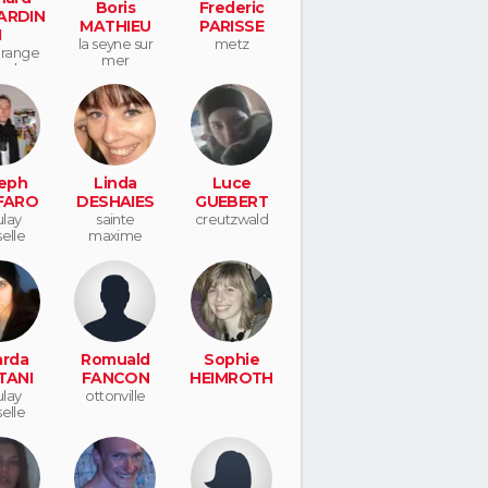
Boris
Frederic
ARDIN
MATHIEU
PARISSE
I
la seyne sur
metz
range
mer
oulay
eph
Linda
Luce
FARO
DESHAIES
GUEBERT
lay
sainte
creutzwald
elle
maxime
rda
Romuald
Sophie
TANI
FANCON
HEIMROTH
lay
ottonville
elle