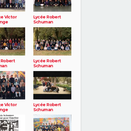
e Victor
Lycée Robert
nge
Schuman
 Robert
Lycée Robert
man
Schuman
e Victor
Lycée Robert
nge
Schuman