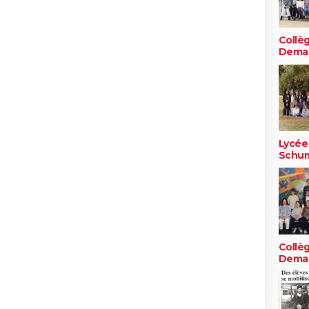
Collèg
Dema
Lycée
Schu
Collèg
Dema