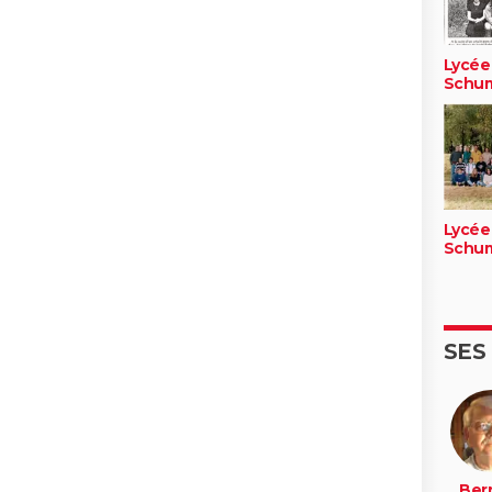
Lycée
Schu
Lycée
Schu
SES
Ber