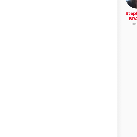
Step
BR
ce