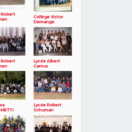
 Robert
Collège Victor
man
Demange
 Robert
Lycée Albert
man
Camus
sa
Lycée Robert
METTI
Schuman