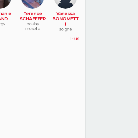
hanie
Terence
Vanessa
AND
SCHAEFFER
BONOMETT
rgy
boulay
I
moselle
solgne
Plus