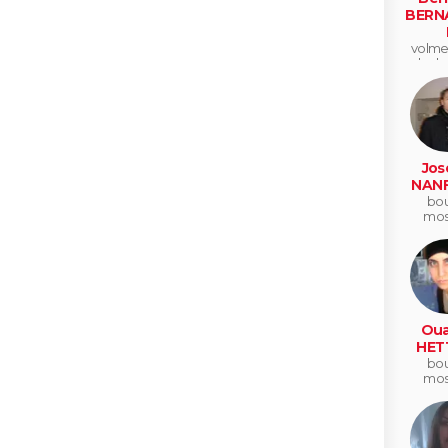
BERN
volme
les b
Jos
NAN
bou
mos
Oua
HET
bou
mos