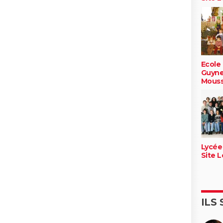
Ecole
Guyne
Mouss
Lycée
Site L
ILS