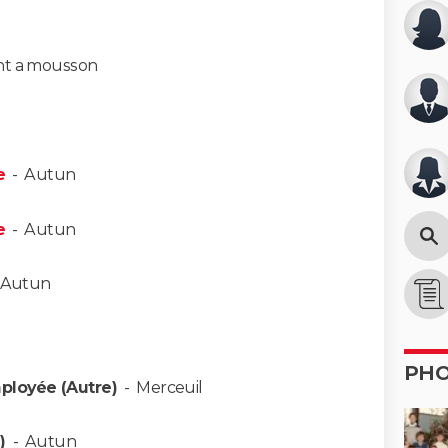
t a mousson
e
-
Autun
e
-
Autun
Autun
PH
ployée (Autre)
-
Merceuil
)
-
Autun