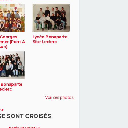
 Georges
Lycée Bonaparte
mer (Pont A
Site Leclerc
on)
 Bonaparte
eclerc
Voir ses photos
 SE SONT CROISÉS