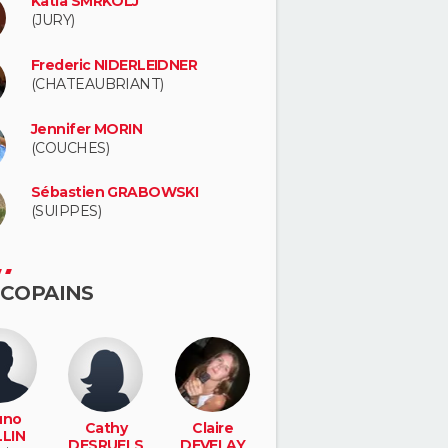
Katia SMRKOLJ
(JURY)
Frederic NIDERLEIDNER
(CHATEAUBRIANT)
Jennifer MORIN
(COUCHES)
Sébastien GRABOWSKI
(SUIPPES)
 COPAINS
uno
Cathy
Claire
LIN
DESRUELS
DEVELAY