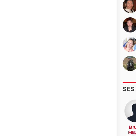
SES
Br
MEL