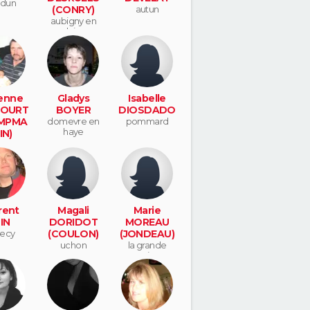
rdun
(CONRY)
autun
aubigny en
plaine
enne
Gladys
Isabelle
COURT
BOYER
DIOSDADO
MPMA
domevre en
pommard
haye
IN)
helon
rent
Magali
Marie
IN
DORIDOT
MOREAU
ecy
(COULON)
(JONDEAU)
uchon
la grande
verriere