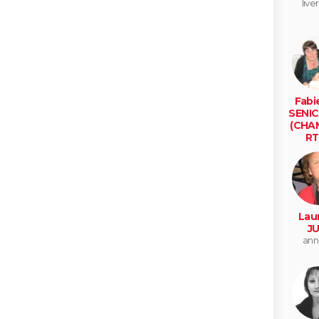
live
Fabi
SENI
(CHA
RT
mont
Lau
JU
ann