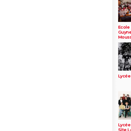
Ecole
Guyne
Mouss
Lycée
Lycée
Site L