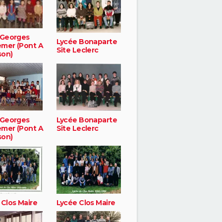
 Georges
Lycée Bonaparte
mer (Pont A
Site Leclerc
on)
 Georges
Lycée Bonaparte
mer (Pont A
Site Leclerc
on)
 Clos Maire
Lycée Clos Maire