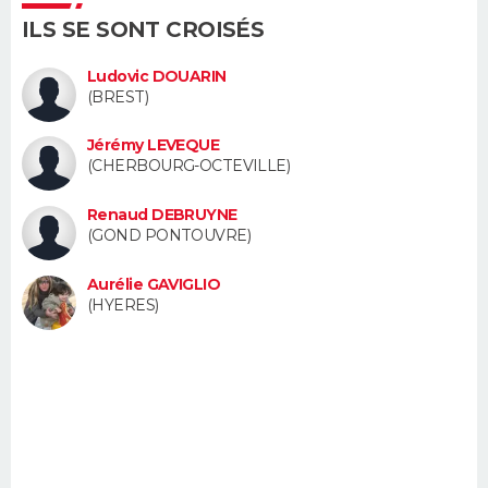
FORUM
ILS SE SONT CROISÉS
Lifestyle
Sport
Television
Cinema
Bricolage
Culture
Auto
Voyage
Ludovic DOUARIN
(BREST)
Jérémy LEVEQUE
(CHERBOURG-OCTEVILLE)
Renaud DEBRUYNE
(GOND PONTOUVRE)
Aurélie GAVIGLIO
(HYERES)