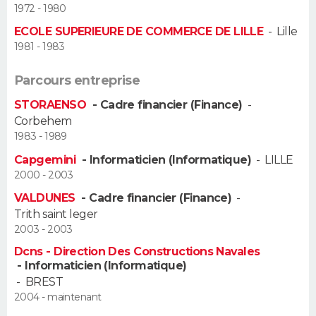
1972 - 1980
Guide de la santé
Médicaments
+
Alimentation
Maladies
Sommeil
ECOLE SUPERIEURE DE COMMERCE DE LILLE
-
Lille
VOYAGE
1981 - 1983
City break
Voyage de noces
Climat
Destinations
Voyage nature
Forum
+
PHOTO
Parcours entreprise
GUIDES D'ACHAT
STORAENSO
- Cadre financier (Finance)
-
Corbehem
BONS PLANS
1983 - 1989
Capgemini
- Informaticien (Informatique)
-
LILLE
CARTE DE VOEUX
2000 - 2003
Carte Bonne année
Carte Pâques
Carte de Noël
Carte Saint-Valentin
Carte d'anniversaire
DICTIONNAIRE
VALDUNES
- Cadre financier (Finance)
-
Trith saint leger
Biographies
Expressions
Dictionnaire
Citations
Proverbes
2003 - 2003
PROGRAMME TV
Dcns - Direction Des Constructions Navales
COPAINS D'AVANT
- Informaticien (Informatique)
-
BREST
Se connecter
Collèges
Universités
Service militaire
S'inscrire
Lycées
Primaires
Entreprises
Avis de recherche
AVIS DE DÉCÈS
2004 - maintenant