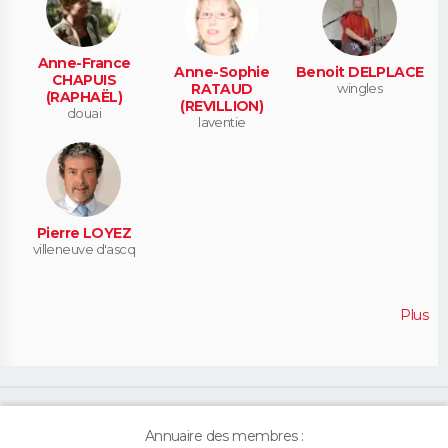
Anne-France
Anne-Sophie
Benoit DELPLACE
CHAPUIS
RATAUD
wingles
(RAPHAËL)
(REVILLION)
douai
laventie
Pierre LOYEZ
villeneuve d'ascq
Plus
Annuaire des membres :