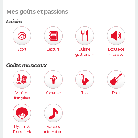
Mes goûts et passions
Loisirs
Sport
Lecture
Cuisine,
Ecoute de
gastronom
musique
ie
Goûts musicaux
Variétés
Classique
Jazz
Rock
françaises
Rythm &
Variétés
Blues, funk
internation
ales