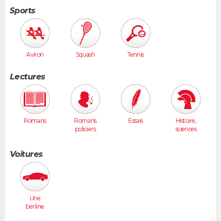
Sports
Aviron
Squash
Tennis
Lectures
Romans
Romans
Essais
Histoire,
policiers
sciences
humaines
Voitures
Une
berline
(Laguna,