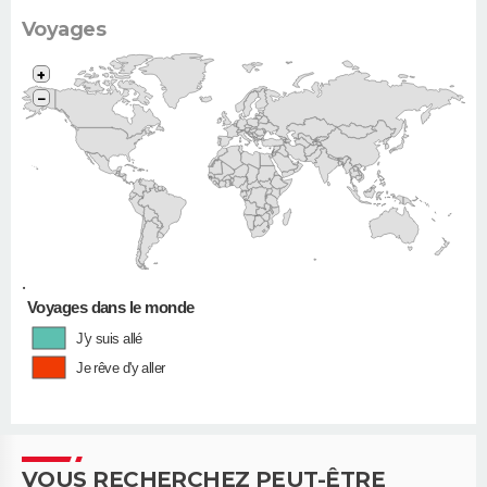
406...)
Voyages
+
−
•
Voyages dans le monde
J'y suis allé
Je rêve d'y aller
VOUS RECHERCHEZ PEUT-ÊTRE