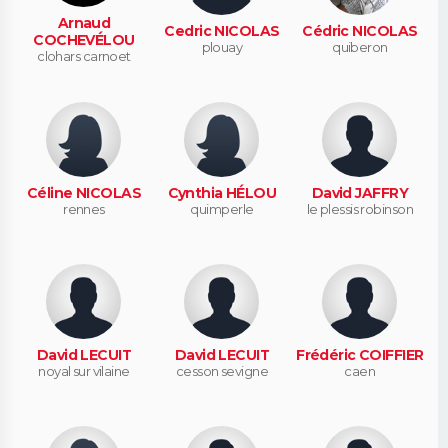
Arnaud
Cedric NICOLAS
Cédric NICOLAS
COCHEVÉLOU
plouay
quiberon
clohars carnoet
Céline NICOLAS
Cynthia HÉLOU
David JAFFRY
rennes
quimperle
le plessis robinson
David LECUIT
David LECUIT
Frédéric COIFFIER
noyal sur vilaine
cesson sevigne
caen