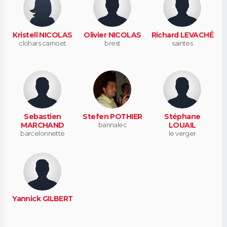
Kristell NICOLAS
Olivier NICOLAS
Richard LEVACHÉ
clohars carnoet
brest
saintes
Sebastien
Stefen POTHIER
Stéphane
MARCHAND
bannalec
LOUAIL
barcelonnette
le verger
Yannick GILBERT