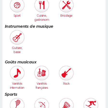
Sport
Cuisine,
Bricolage
gastronom
ie
Instruments de musique
Guitare,
basse
Goûts musicaux
Variétés
Variétés
Rock
internation
françaises
ales
Sports