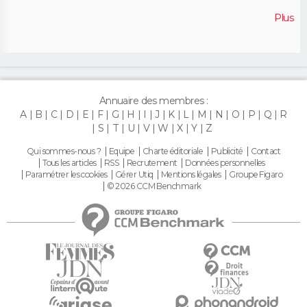
Plus
Annuaire des membres :
A
B
C
D
E
F
G
H
I
J
K
L
M
N
O
P
Q
R
S
T
U
V
W
X
Y
Z
Qui sommes-nous ?
Equipe
Charte éditoriale
Publicité
Contact
Tous les articles
RSS
Recrutement
Données personnelles
Paramétrer les cookies
Gérer Utiq
Mentions légales
Groupe Figaro
© 2026 CCM Benchmark