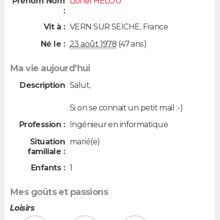
Prénom Nom
Lionel HELOU
:
Vit à :
VERN SUR SEICHE
,
France
Né le :
23 août 1978
(47 ans)
Ma vie aujourd'hui
Description
Salut,
Si on se connait un petit mail :-)
Profession :
Ingénieur en informatique
Situation
marié(e)
familiale :
Enfants :
1
Mes goûts et passions
Loisirs