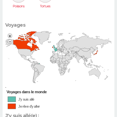
Poissons
Tortues
Voyages
+
−
•
Voyages dans le monde
J'y suis allé
Je rêve d'y aller
J'y suis allé(e) :