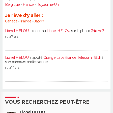
Belgique
-
France
-
Royaume-Uni
Je rêve d'y aller :
Canada
-
Irlande
-
Japon
Lionel HELOU
a reconnu
Lionel HELOU
sur la photo
3�me2
il y a 7 ans
Lionel HELOU
a ajouté
Orange Labs (france Telecom R&d)
à
son parcours professionnel
il y a 14 ans
VOUS RECHERCHEZ PEUT-ÊTRE
Lionel HELOU