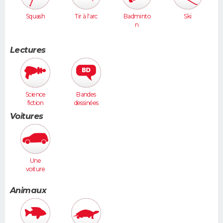
Squash
Tir à l'arc
Badminto
Ski
n
Lectures
Science
Bandes
fiction
dessinées
Voitures
Une
voiture
moyenne
(Megane,
Animaux
307...)