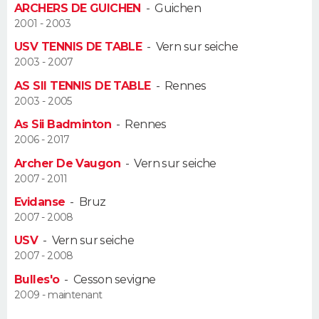
ARCHERS DE GUICHEN
-
Guichen
FORUM
2001 - 2003
Lifestyle
Sport
Television
Cinema
Bricolage
Culture
Auto
Voyage
USV TENNIS DE TABLE
-
Vern sur seiche
2003 - 2007
AS SII TENNIS DE TABLE
-
Rennes
2003 - 2005
As Sii Badminton
-
Rennes
2006 - 2017
Archer De Vaugon
-
Vern sur seiche
2007 - 2011
Evidanse
-
Bruz
2007 - 2008
USV
-
Vern sur seiche
2007 - 2008
Bulles'o
-
Cesson sevigne
2009 - maintenant