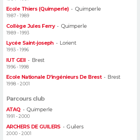
Ecole Thiers (Quimperle)
-
Quimperle
Guide de la santé
Médicaments
+
Alimentation
Maladies
Sommeil
VOYAGE
1987 - 1989
Collège Jules Ferry
-
Quimperle
City break
Voyage de noces
Climat
Destinations
Voyage nature
Forum
+
PHOTO
1989 - 1993
Lycée Saint-joseph
-
Lorient
GUIDES D'ACHAT
1993 - 1996
BONS PLANS
IUT GEII
-
Brest
1996 - 1998
CARTE DE VOEUX
Ecole Nationale D'ingénieurs De Brest
-
Brest
1998 - 2001
Carte Bonne année
Carte Pâques
Carte de Noël
Carte Saint-Valentin
Carte d'anniversaire
DICTIONNAIRE
Parcours club
Biographies
Expressions
Dictionnaire
Citations
Proverbes
PROGRAMME TV
ATAQ
-
Quimperle
1991 - 2000
COPAINS D'AVANT
ARCHERS DE GUILERS
-
Guilers
Se connecter
Collèges
Universités
Service militaire
S'inscrire
Lycées
Primaires
Entreprises
Avis de recherche
AVIS DE DÉCÈS
2000 - 2001