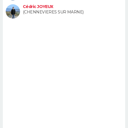
FORUM
Cédric JOYEUX
(CHENNEVIERES SUR MARNE)
Lifestyle
Sport
Television
Cinema
Bricolage
Culture
Auto
Voyage