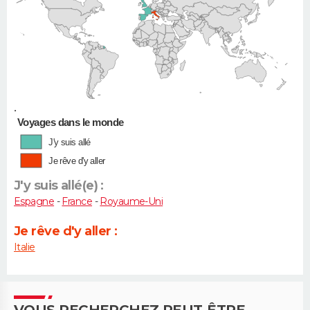
•
Voyages dans le monde
J'y suis allé
Je rêve d'y aller
J'y suis allé(e) :
Espagne
-
France
-
Royaume-Uni
Je rêve d'y aller :
Italie
VOUS RECHERCHEZ PEUT-ÊTRE