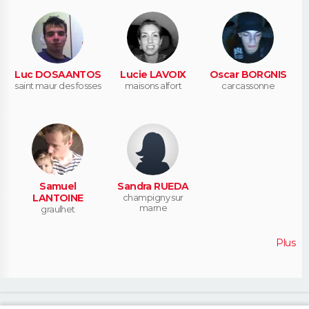
Luc DOSAANTOS
Lucie LAVOIX
Oscar BORGNIS
saint maur des fosses
maisons alfort
carcassonne
Samuel
Sandra RUEDA
LANTOINE
champigny sur
marne
graulhet
Plus