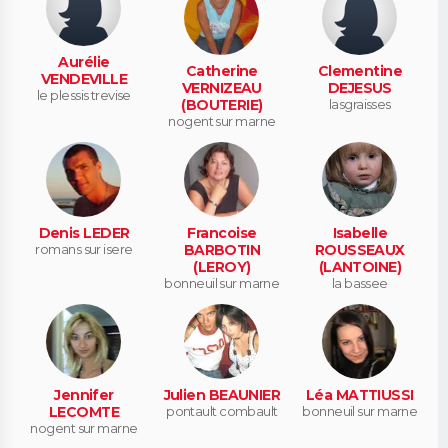
Aurélie
Catherine
Clementine
VENDEVILLE
VERNIZEAU
DEJESUS
le plessis trevise
(BOUTERIE)
lasgraisses
nogent sur marne
Denis LEDER
Francoise
Isabelle
romans sur isere
BARBOTIN
ROUSSEAUX
(LEROY)
(LANTOINE)
bonneuil sur marne
la bassee
Jennifer
Julien BEAUNIER
Léa MATTIUSSI
LECOMTE
pontault combault
bonneuil sur marne
nogent sur marne