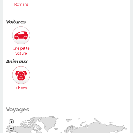
Romans
Voitures
Une petite
voiture
(Twingo,
Animaux
Clio, 206...)
Chiens
Voyages
+
−