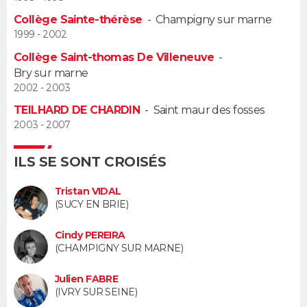
Collège Sainte-thérèse
-
Champigny sur marne
Guide de la santé
Médicaments
+
Alimentation
Maladies
Sommeil
VOYAGE
1999 - 2002
Collège Saint-thomas De Villeneuve
-
City break
Voyage de noces
Climat
Destinations
Voyage nature
Forum
+
PHOTO
Bry sur marne
2002 - 2003
GUIDES D'ACHAT
TEILHARD DE CHARDIN
-
Saint maur des fosses
2003 - 2007
BONS PLANS
CARTE DE VOEUX
ILS SE SONT CROISÉS
Carte Bonne année
Carte Pâques
Carte de Noël
Carte Saint-Valentin
Carte d'anniversaire
Tristan VIDAL
DICTIONNAIRE
(SUCY EN BRIE)
Biographies
Expressions
Dictionnaire
Citations
Proverbes
PROGRAMME TV
Cindy PEREIRA
(CHAMPIGNY SUR MARNE)
COPAINS D'AVANT
Julien FABRE
Se connecter
Collèges
Universités
Service militaire
S'inscrire
Lycées
Primaires
Entreprises
Avis de recherche
AVIS DE DÉCÈS
(IVRY SUR SEINE)