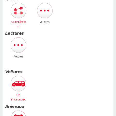
Musculatio
Autres
n
Lectures
Autres
Voitures
Un
monospac
e (Espace,
Animaux
Scénic,
Xsara