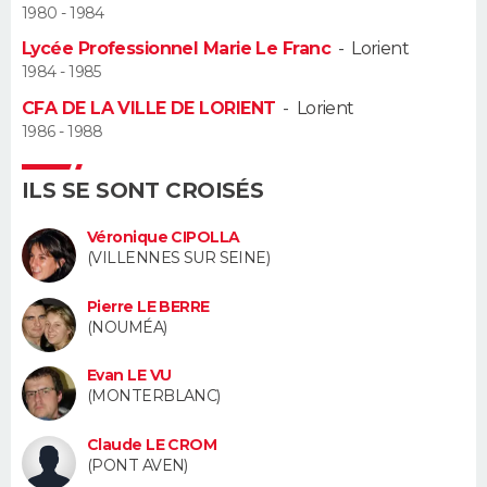
1980 - 1984
Guide de la santé
Médicaments
+
Alimentation
Maladies
Sommeil
Lycée Professionnel Marie Le Franc
-
Lorient
VOYAGE
1984 - 1985
City break
Voyage de noces
Climat
Destinations
Voyage nature
Forum
+
PHOTO
CFA DE LA VILLE DE LORIENT
-
Lorient
1986 - 1988
GUIDES D'ACHAT
ILS SE SONT CROISÉS
BONS PLANS
Véronique CIPOLLA
CARTE DE VOEUX
(VILLENNES SUR SEINE)
Carte Bonne année
Carte Pâques
Carte de Noël
Carte Saint-Valentin
Carte d'anniversaire
DICTIONNAIRE
Pierre LE BERRE
(NOUMÉA)
Biographies
Expressions
Dictionnaire
Citations
Proverbes
PROGRAMME TV
Evan LE VU
(MONTERBLANC)
COPAINS D'AVANT
Claude LE CROM
Se connecter
Collèges
Universités
Service militaire
S'inscrire
Lycées
Primaires
Entreprises
Avis de recherche
AVIS DE DÉCÈS
(PONT AVEN)