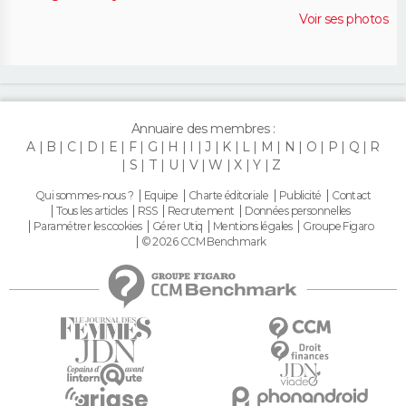
Voir ses photos
Annuaire des membres :
A
B
C
D
E
F
G
H
I
J
K
L
M
N
O
P
Q
R
S
T
U
V
W
X
Y
Z
Qui sommes-nous ?
Equipe
Charte éditoriale
Publicité
Contact
Tous les articles
RSS
Recrutement
Données personnelles
Paramétrer les cookies
Gérer Utiq
Mentions légales
Groupe Figaro
© 2026 CCM Benchmark