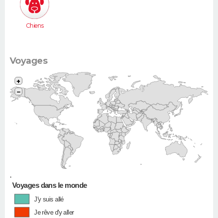
Picasso...)
Chiens
Voyages
+
−
•
Voyages dans le monde
J'y suis allé
Je rêve d'y aller