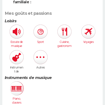
familiale :
Mes goûts et passions
Loisirs
Ecoute de
Sport
Cuisine,
Voyages
musique
gastronom
ie
Instrumen
Autres
t de
musique
Instruments de musique
Piano,
claviers