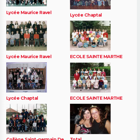
Lycée Maurice Ravel
Lycée Chaptal
Lycée Maurice Ravel
ECOLE SAINTE MARTHE
Lycée Chaptal
ECOLE SAINTE MARTHE
Collège Saint-germain De
Total