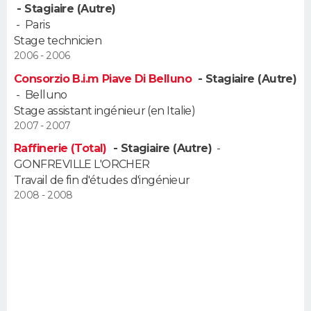
- Stagiaire (Autre)
FORUM
-
Paris
Lifestyle
Sport
Television
Cinema
Bricolage
Culture
Auto
Voyage
Stage technicien
2006 - 2006
Consorzio B.i.m Piave Di Belluno
- Stagiaire (Autre)
-
Belluno
Stage assistant ingénieur (en Italie)
2007 - 2007
Raffinerie (Total)
- Stagiaire (Autre)
-
GONFREVILLE L'ORCHER
Travail de fin d'études d'ingénieur
2008 - 2008