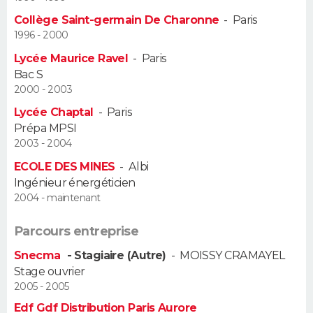
Collège Saint-germain De Charonne
-
Paris
Guide de la santé
Médicaments
+
Alimentation
Maladies
Sommeil
VOYAGE
1996 - 2000
Lycée Maurice Ravel
-
Paris
City break
Voyage de noces
Climat
Destinations
Voyage nature
Forum
+
PHOTO
Bac S
2000 - 2003
GUIDES D'ACHAT
Lycée Chaptal
-
Paris
Prépa MPSI
BONS PLANS
2003 - 2004
CARTE DE VOEUX
ECOLE DES MINES
-
Albi
Ingénieur énergéticien
Carte Bonne année
Carte Pâques
Carte de Noël
Carte Saint-Valentin
Carte d'anniversaire
DICTIONNAIRE
2004 - maintenant
Biographies
Expressions
Dictionnaire
Citations
Proverbes
PROGRAMME TV
Parcours entreprise
Snecma
- Stagiaire (Autre)
-
MOISSY CRAMAYEL
COPAINS D'AVANT
Stage ouvrier
2005 - 2005
Se connecter
Collèges
Universités
Service militaire
S'inscrire
Lycées
Primaires
Entreprises
Avis de recherche
AVIS DE DÉCÈS
Edf Gdf Distribution Paris Aurore