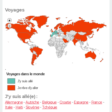
(Twingo,
Clio, 206...)
Voyages
+
−
•
Voyages dans le monde
J'y suis allé
Je rêve d'y aller
J'y suis allé(e) :
Allemagne
-
Autriche
-
Belgique
-
Croatie
-
Espagne
-
France
-
Italie
-
Haïti
-
Slovénie
-
Tchéquie