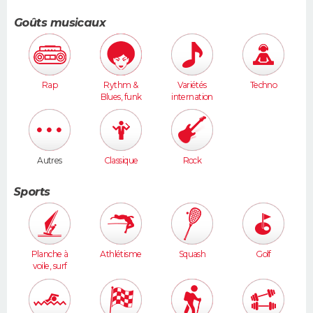
Goûts musicaux
Rap
Rythm &
Variétés
Techno
Blues, funk
internation
ales
Autres
Classique
Rock
Sports
Planche à
Athlétisme
Squash
Golf
voile, surf