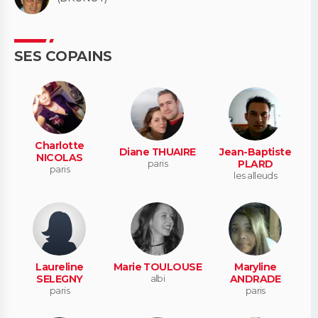
SES COPAINS
Charlotte
Diane THUAIRE
Jean-Baptiste
NICOLAS
paris
PLARD
paris
les alleuds
Laureline
Marie TOULOUSE
Maryline
SELEGNY
albi
ANDRADE
paris
paris