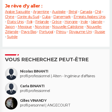
Je rêve d'y aller :
Arabie Saoudite
-
Argentine
-
Australie
-
Brésil
-
Canada
-
Chili
-
Chine
-
Corée du Sud
-
Cuba
-
Danemark
-
Émirats Arabes Unis
-
États-Unis
-
Fidji
-
Finlande
-
Grèce
-
Hongrie
-
Inde
-
Islande
-
Japon
-
Mexique
-
Norvège
-
Nouvelle-Calédonie
-
Nouvelle-
Zélande
-
Pays-Bas
-
Portugal
-
Pérou
-
Royaume-Uni
-
Russie
-
Suède
VOUS RECHERCHEZ PEUT-ÊTRE
Nicolas BINANTI
profil professionnel | Alten - Ingénieur d'affaires
Carla BINANTI
profil professionnel
Gilles VINANDY
profil personnel | ANGECOURT