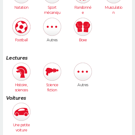
Natation
Sport
Randonné
Musculatio
mécaniqu
e
n
e
Football
Autres
Boxe
Lectures
Histoire,
Science
Autres
sciences
fiction
humaines
Voitures
Une petite
voiture