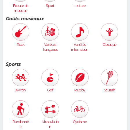
Ecoute de
Sport
Lecture
musique
Goûts musicaux
Rock
Variétés
Variétés
Classique
françaises
internation
ales
Sports
Aviron
Golf
Rugby
Squash
Randonné
Musculatio
Cyclisme
e
n