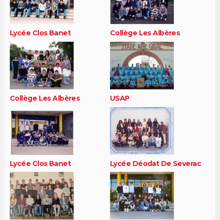
Lycée Clos Banet
Collège Les Albères
Collège Les Albères
USAP
Lycée Clos Banet
Lycée Déodat De Severac