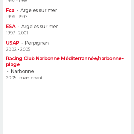
1992 - 1995
FORUM
Fca
-
Argeles sur mer
1996 - 1997
Lifestyle
Sport
Television
Cinema
Bricolage
Culture
Auto
Voyage
ESA
-
Argeles sur mer
1997 - 2001
USAP
-
Perpignan
2002 - 2005
Racing Club Narbonne Méditerrannée/narbonne-
plage
-
Narbonne
2005 - maintenant