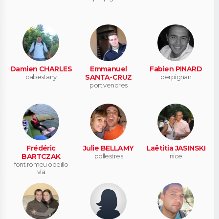
Damien CHARLES
Emmanuel
Fabien PINARD
cabestany
SANTA-CRUZ
perpignan
port vendres
Frédéric
Julie BELLAMY
Laëtitia JASINSKI
BARTCZAK
pollestres
nice
font romeu odeillo
via