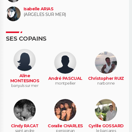
Isabelle ARIAS
(ARGELES SUR MER)
SES COPAINS
Aline
André PASCUAL
Christopher RUIZ
MONTESINOS
montpellier
narbonne
banyuls sur mer
Cindy RACAT
Coralie CHARLES
Cyrille GOSSARD
saint andre
perpignan
le barcares