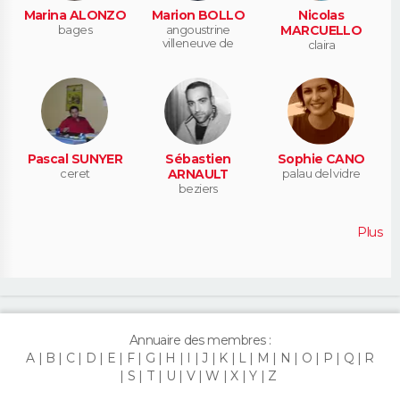
Marina ALONZO
Marion BOLLO
Nicolas
bages
angoustrine
MARCUELLO
villeneuve de
claira
Pascal SUNYER
Sébastien
Sophie CANO
ceret
ARNAULT
palau del vidre
beziers
Plus
Annuaire des membres :
A
B
C
D
E
F
G
H
I
J
K
L
M
N
O
P
Q
R
S
T
U
V
W
X
Y
Z