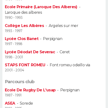
Ecole Primaire (Laroque Des Alberes)
-
Guide de la santé
Médicaments
+
Alimentation
Maladies
Sommeil
VOYAGE
Laroque des alberes
1990 - 1993
City break
Voyage de noces
Climat
Destinations
Voyage nature
Forum
+
PHOTO
Collège Les Albères
-
Argeles sur mer
1993 - 1997
GUIDES D'ACHAT
Lycée Clos Banet
-
Perpignan
1997 - 1998
BONS PLANS
Lycée Déodat De Severac
-
Ceret
CARTE DE VOEUX
1998 - 2001
STAPS FONT ROMEU
-
Font romeu odeillo via
Carte Bonne année
Carte Pâques
Carte de Noël
Carte Saint-Valentin
Carte d'anniversaire
DICTIONNAIRE
2001 - 2004
Biographies
Expressions
Dictionnaire
Citations
Proverbes
PROGRAMME TV
Parcours club
COPAINS D'AVANT
Ecole De Rugby De L'usap
-
Perpignan
1987 - 1991
Se connecter
Collèges
Universités
Service militaire
S'inscrire
Lycées
Primaires
Entreprises
Avis de recherche
AVIS DE DÉCÈS
ASEA
-
Sorede