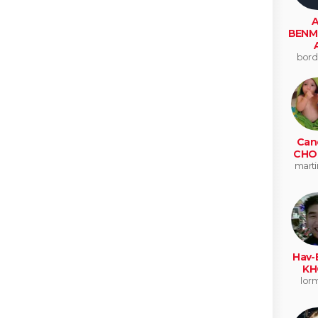
A
BENM
bord
Can
CHO
marti
Hav-
KH
lor