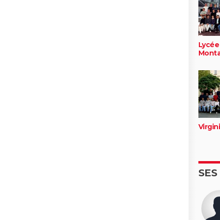
Lycée
Monta
Virgi
SES