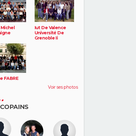
 Michel
Iut De Valence
igne
Université De
Grenoble Ii
nie FABRE
Voir ses photos
 COPAINS