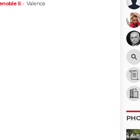
enoble Ii
-
Valence
PH