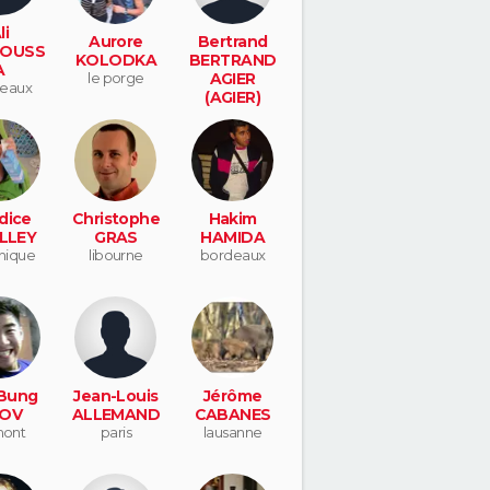
li
Aurore
Bertrand
OUSS
KOLODKA
BERTRAND
A
le porge
AGIER
eaux
(AGIER)
montelimar
dice
Christophe
Hakim
LLEY
GRAS
HAMIDA
nique
libourne
bordeaux
Bung
Jean-Louis
Jérôme
OV
ALLEMAND
CABANES
mont
paris
lausanne