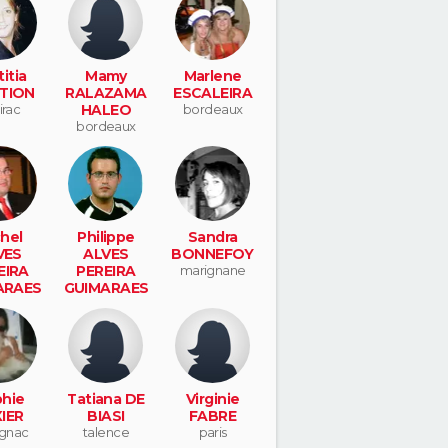
itia
Mamy
Marlene
TION
RALAZAMA
ESCALEIRA
irac
HALEO
bordeaux
bordeaux
hel
Philippe
Sandra
VES
ALVES
BONNEFOY
EIRA
PEREIRA
marignane
ARAES
GUIMARAES
non
cenon
hie
Tatiana DE
Virginie
IER
BIASI
FABRE
gnac
talence
paris