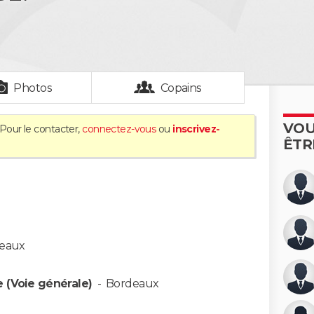
Photos
Copains
VOU
 Pour le contacter,
connectez-vous
ou
inscrivez-
ÊTR
eaux
e (Voie générale)
-
Bordeaux