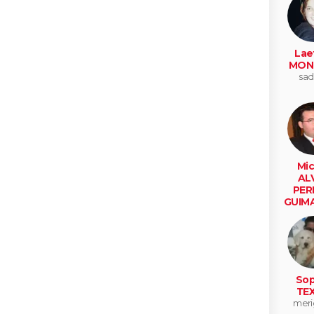
Laet
MON
sad
Mic
AL
PER
GUIM
ce
Sop
TEX
meri