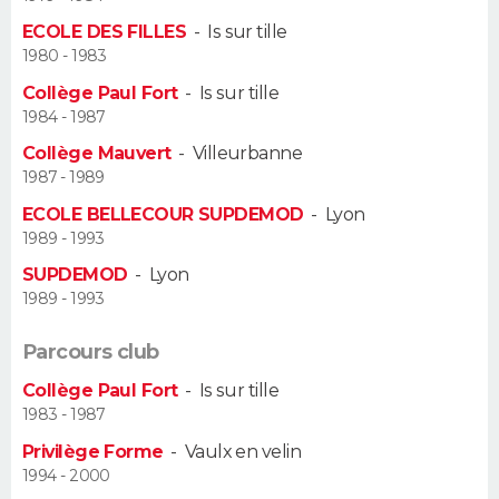
ECOLE DES FILLES
-
Is sur tille
Guide de la santé
Médicaments
+
Alimentation
Maladies
Sommeil
VOYAGE
1980 - 1983
Collège Paul Fort
-
Is sur tille
City break
Voyage de noces
Climat
Destinations
Voyage nature
Forum
+
PHOTO
1984 - 1987
Collège Mauvert
-
Villeurbanne
GUIDES D'ACHAT
1987 - 1989
BONS PLANS
ECOLE BELLECOUR SUPDEMOD
-
Lyon
1989 - 1993
CARTE DE VOEUX
SUPDEMOD
-
Lyon
1989 - 1993
Carte Bonne année
Carte Pâques
Carte de Noël
Carte Saint-Valentin
Carte d'anniversaire
DICTIONNAIRE
Parcours club
Biographies
Expressions
Dictionnaire
Citations
Proverbes
PROGRAMME TV
Collège Paul Fort
-
Is sur tille
1983 - 1987
COPAINS D'AVANT
Privilège Forme
-
Vaulx en velin
Se connecter
Collèges
Universités
Service militaire
S'inscrire
Lycées
Primaires
Entreprises
Avis de recherche
AVIS DE DÉCÈS
1994 - 2000