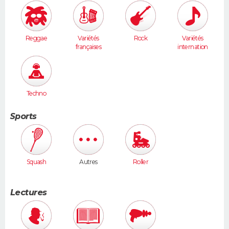
Reggae
Variétés
Rock
Variétés
françaises
internation
ales
Techno
Sports
Squash
Autres
Roller
Lectures