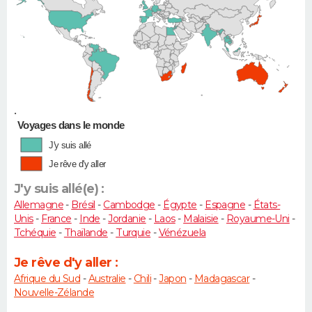
•
Voyages dans le monde
J'y suis allé
Je rêve d'y aller
J'y suis allé(e) :
Allemagne
-
Brésil
-
Cambodge
-
Égypte
-
Espagne
-
États-
Unis
-
France
-
Inde
-
Jordanie
-
Laos
-
Malaisie
-
Royaume-Uni
-
Tchéquie
-
Thaïlande
-
Turquie
-
Vénézuela
Je rêve d'y aller :
Afrique du Sud
-
Australie
-
Chili
-
Japon
-
Madagascar
-
Nouvelle-Zélande