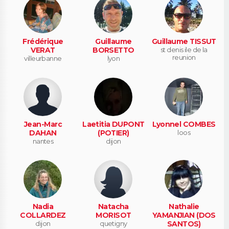
Frédérique
Guillaume
Guillaume TISSUT
VERAT
BORSETTO
st denis ile de la
reunion
villeurbanne
lyon
Jean-Marc
Laetitia DUPONT
Lyonnel COMBES
DAHAN
(POTIER)
loos
nantes
dijon
Nadia
Natacha
Nathalie
COLLARDEZ
MORISOT
YAMANJIAN (DOS
dijon
quetigny
SANTOS)