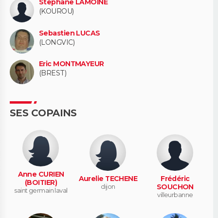
Stephane LAMOINE
(KOUROU)
Sebastien LUCAS
(LONGVIC)
Eric MONTMAYEUR
(BREST)
SES COPAINS
Anne CURIEN
Aurelie TECHENE
Frédéric
(BOITIER)
dijon
SOUCHON
saint germain laval
villeurbanne