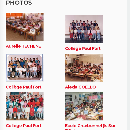
PHOTOS
Aurelie TECHENE
Collège Paul Fort
Collège Paul Fort
Alexia COELLO
Collège Paul Fort
Ecole Charbonnel (Is Sur