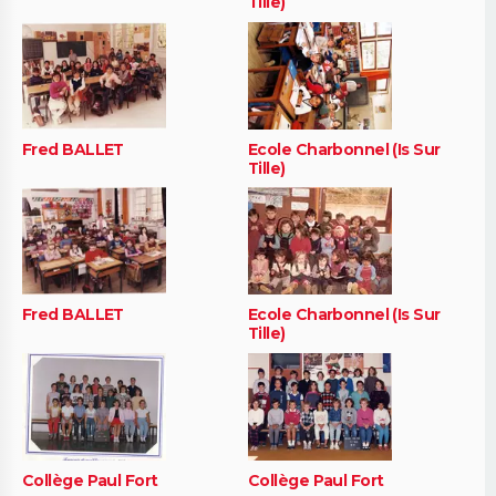
Tille)
Fred BALLET
Ecole Charbonnel (Is Sur
Tille)
Fred BALLET
Ecole Charbonnel (Is Sur
Tille)
Collège Paul Fort
Collège Paul Fort