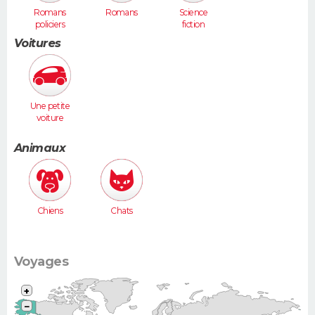
Romans
Romans
Science
policiers
fiction
Voitures
Une petite
voiture
(Twingo,
Clio, 206...)
Animaux
Chiens
Chats
Voyages
+
−