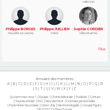
valencin
Philippe BORGES
Philippe JUILLIEN
Sophie CORDIER
neuville sur saone
metz
villeurbanne
Plus
Annuaire des membres :
A
B
C
D
E
F
G
H
I
J
K
L
M
N
O
P
Q
R
S
T
U
V
W
X
Y
Z
Qui sommes-nous ?
Equipe
Charte éditoriale
Publicité
Contact
Tous les articles
RSS
Recrutement
Données personnelles
Paramétrer les cookies
Gérer Utiq
Mentions légales
Groupe Figaro
© 2026 CCM Benchmark