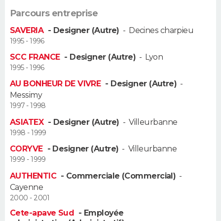
FORUM
Parcours entreprise
Lifestyle
Sport
Television
Cinema
Bricolage
Culture
Auto
Voyage
SAVERIA
- Designer (Autre)
-
Decines charpieu
1995 - 1996
SCC FRANCE
- Designer (Autre)
-
Lyon
1995 - 1996
AU BONHEUR DE VIVRE
- Designer (Autre)
-
Messimy
1997 - 1998
ASIATEX
- Designer (Autre)
-
Villeurbanne
1998 - 1999
CORYVE
- Designer (Autre)
-
Villeurbanne
1999 - 1999
AUTHENTIC
- Commerciale (Commercial)
-
Cayenne
2000 - 2001
Cete-apave Sud
- Employée