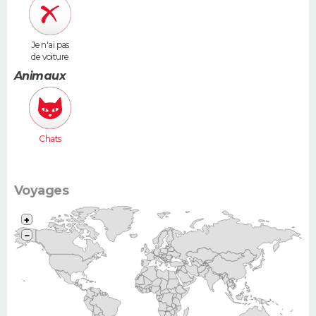
Je n'ai pas
de voiture
Animaux
Chats
Voyages
+
−