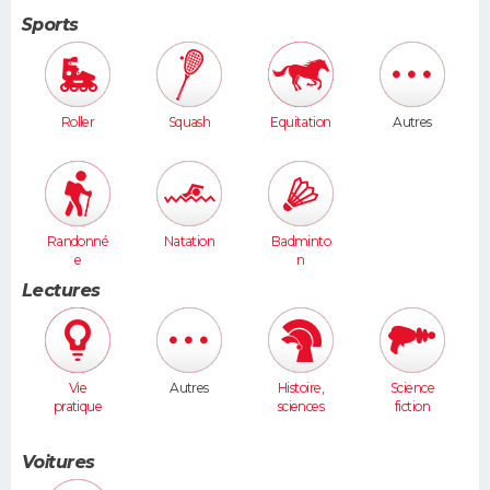
Sports
Roller
Squash
Equitation
Autres
Randonné
Natation
Badminto
e
n
Lectures
Vie
Autres
Histoire,
Science
pratique
sciences
fiction
humaines
Voitures