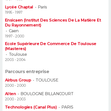
Lycée Chaptal
-
Paris
Guide de la santé
Médicaments
+
Alimentation
Maladies
Sommeil
VOYAGE
1995 - 1997
Ensicaen (Institut Des Sciences De La Matière Et
City break
Voyage de noces
Climat
Destinations
Voyage nature
Forum
+
PHOTO
Du Rayonnement)
-
Caen
GUIDES D'ACHAT
1997 - 2000
Ecole Supérieure De Commerce De Toulouse
BONS PLANS
(Masteres)
-
Toulouse
CARTE DE VOEUX
2003 - 2004
Carte Bonne année
Carte Pâques
Carte de Noël
Carte Saint-Valentin
Carte d'anniversaire
DICTIONNAIRE
Parcours entreprise
Biographies
Expressions
Dictionnaire
Citations
Proverbes
Airbus Group
-
TOULOUSE
PROGRAMME TV
2000 - 2000
COPAINS D'AVANT
Alten
-
BOULOGNE BILLANCOURT
2000 - 2003
Se connecter
Collèges
Universités
Service militaire
S'inscrire
Lycées
Primaires
Entreprises
Avis de recherche
AVIS DE DÉCÈS
Technologies (Canal Plus)
-
PARIS