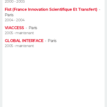
2000 - 2003
FORUM
Fist (France Innovation Scientifique Et Transfert)
-
Lifestyle
Sport
Television
Cinema
Bricolage
Culture
Auto
Voyage
Paris
2004 - 2004
VIACCESS
-
Paris
2005 - maintenant
GLOBAL INTERFACE
-
Paris
2005 - maintenant