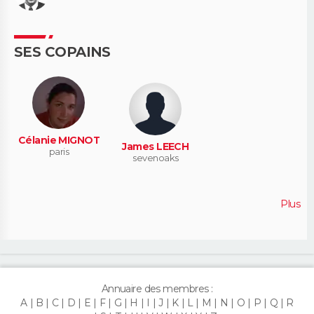
SES COPAINS
Célanie MIGNOT
James LEECH
paris
sevenoaks
Plus
Annuaire des membres :
A
B
C
D
E
F
G
H
I
J
K
L
M
N
O
P
Q
R