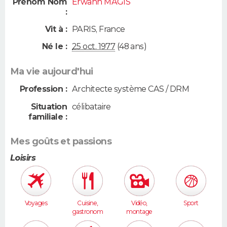
Prénom Nom
Erwann MAGIS
:
Vit à :
PARIS
,
France
Né le :
25 oct. 1977
(48 ans)
Ma vie aujourd'hui
Profession :
Architecte système CAS / DRM
Situation
célibataire
familiale :
Mes goûts et passions
Loisirs
Voyages
Cuisine,
Vidéo,
Sport
gastronom
montage
ie