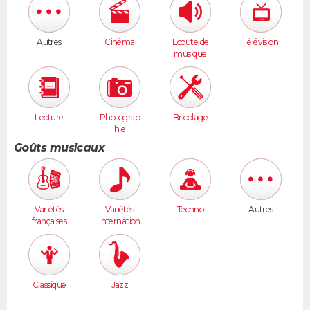
Autres
Cinéma
Ecoute de
Télévision
musique
Lecture
Photograp
Bricolage
hie
Goûts musicaux
Variétés
Variétés
Techno
Autres
françaises
internation
ales
Classique
Jazz