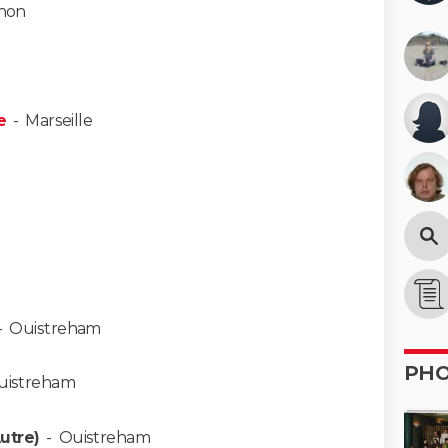
non
e
-
Marseille
-
Ouistreham
PH
uistreham
utre)
-
Ouistreham