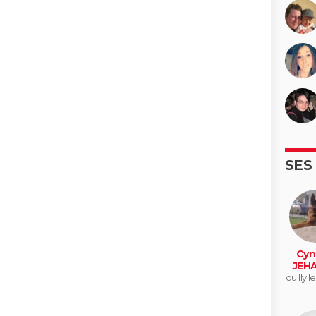
SES
Cyn
JEH
ouilly l