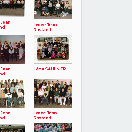
 Jean
Lycée Jean
nd
Rostand
 Jean
Léna SAULNIER
nd
 Jean
Lycée Jean
nd
Rostand