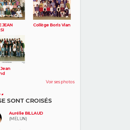
 JEAN
Collège Boris Vian
SI
 Jean
nd
Voir ses photos
 SE SONT CROISÉS
Aurélie BILLAUD
(MELUN)