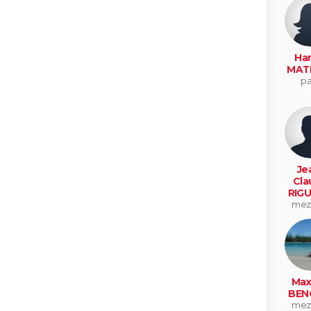
Ha
MAT
pa
Je
Cla
RIGU
mez
ca
Max
BEN
mez