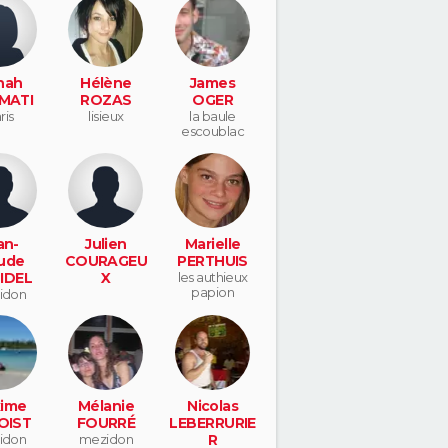
nah
Hélène
James
MATI
ROZAS
OGER
ris
lisieux
la baule
escoublac
an-
Julien
Marielle
ude
COURAGEU
PERTHUIS
IDEL
X
les authieux
papion
idon
non
ime
Mélanie
Nicolas
OIST
FOURRÉ
LEBERRURIE
idon
mezidon
R