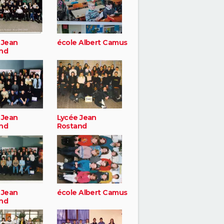
 Jean
école Albert Camus
nd
 Jean
Lycée Jean
nd
Rostand
 Jean
école Albert Camus
nd