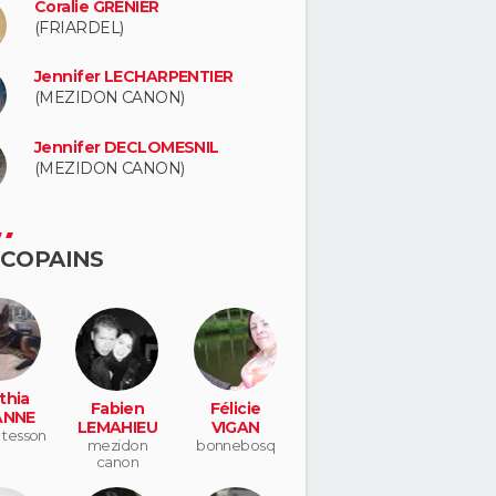
Coralie GRENIER
(FRIARDEL)
Jennifer LECHARPENTIER
(MEZIDON CANON)
Jennifer DECLOMESNIL
(MEZIDON CANON)
 COPAINS
thia
Fabien
Félicie
ANNE
LEMAHIEU
VIGAN
e tesson
mezidon
bonnebosq
canon