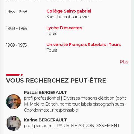
FORUM
Collège Saint-gabriel
1963 - 1968
Saint laurent sur sevre
Lifestyle
Sport
Television
Cinema
Bricolage
Culture
Auto
Voyage
Lycée Descartes
1968 - 1969
Tours
Université François Rabelais : Tours
1969 - 1975
Tours
Plus
VOUS RECHERCHEZ PEUT-ÊTRE
Pascal BERGERAULT
profil professionnel | Diverses maisons d'édition (dont
M. Moleiro Editor), nombreux labels discographiques -
Coordonnateur responsable
Karine BERGERAULT
profil personnel | PARIS 14E ARRONDISSEMENT