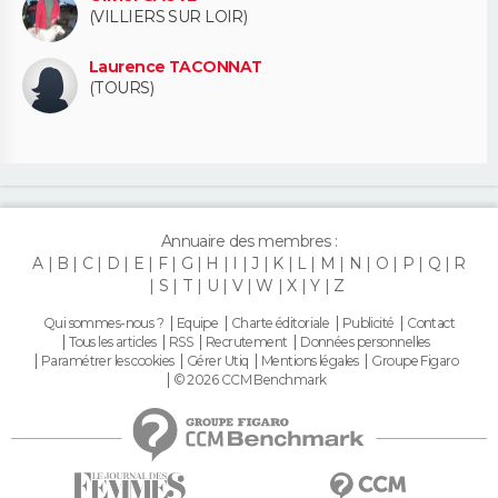
(VILLIERS SUR LOIR)
Laurence TACONNAT
(TOURS)
Annuaire des membres :
A
B
C
D
E
F
G
H
I
J
K
L
M
N
O
P
Q
R
S
T
U
V
W
X
Y
Z
Qui sommes-nous ?
Equipe
Charte éditoriale
Publicité
Contact
Tous les articles
RSS
Recrutement
Données personnelles
Paramétrer les cookies
Gérer Utiq
Mentions légales
Groupe Figaro
© 2026 CCM Benchmark