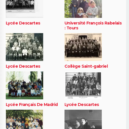
Lycée Descartes
Université François Rabelais
: Tours
Lycée Descartes
Collège Saint-gabriel
Lycée Français De Madrid
Lycée Descartes