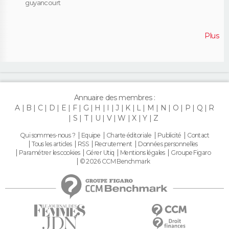
guyancourt
Plus
Annuaire des membres :
A
B
C
D
E
F
G
H
I
J
K
L
M
N
O
P
Q
R
S
T
U
V
W
X
Y
Z
Qui sommes-nous ?
Equipe
Charte éditoriale
Publicité
Contact
Tous les articles
RSS
Recrutement
Données personnelles
Paramétrer les cookies
Gérer Utiq
Mentions légales
Groupe Figaro
© 2026 CCM Benchmark