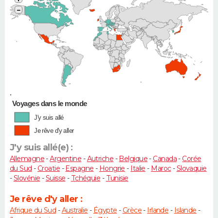
−
•
Voyages dans le monde
J'y suis allé
Je rêve d'y aller
J'y suis allé(e) :
Allemagne
-
Argentine
-
Autriche
-
Belgique
-
Canada
-
Corée
du Sud
-
Croatie
-
Espagne
-
Hongrie
-
Italie
-
Maroc
-
Slovaquie
-
Slovénie
-
Suisse
-
Tchéquie
-
Tunisie
Je rêve d'y aller :
Afrique du Sud
-
Australie
-
Égypte
-
Grèce
-
Irlande
-
Islande
-