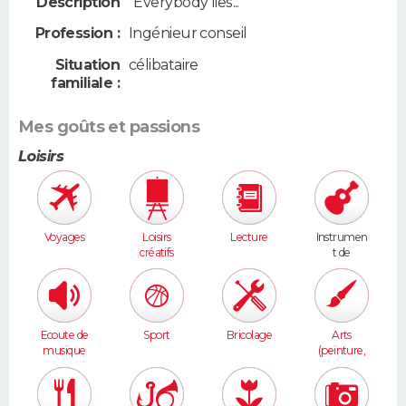
Description
"Everybody lies..."
Profession :
Ingénieur conseil
Situation
célibataire
familiale :
Mes goûts et passions
Loisirs
Voyages
Loisirs
Lecture
Instrumen
créatifs
t de
musique
Ecoute de
Sport
Bricolage
Arts
musique
(peinture,
sculpture...
)