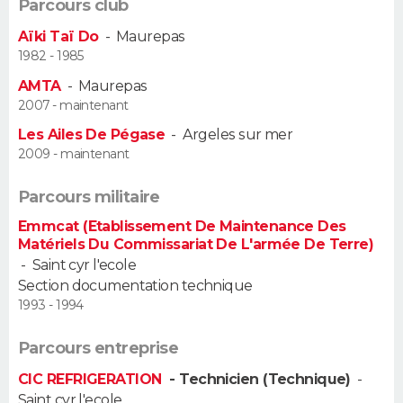
Parcours club
FORUM
Aïki Taï Do
-
Maurepas
Lifestyle
Sport
Television
Cinema
Bricolage
Culture
Auto
Voyage
1982 - 1985
AMTA
-
Maurepas
2007 - maintenant
Les Ailes De Pégase
-
Argeles sur mer
2009 - maintenant
Parcours militaire
Emmcat (Etablissement De Maintenance Des
Matériels Du Commissariat De L'armée De Terre)
-
Saint cyr l'ecole
Section documentation technique
1993 - 1994
Parcours entreprise
CIC REFRIGERATION
- Technicien (Technique)
-
Saint cyr l'ecole