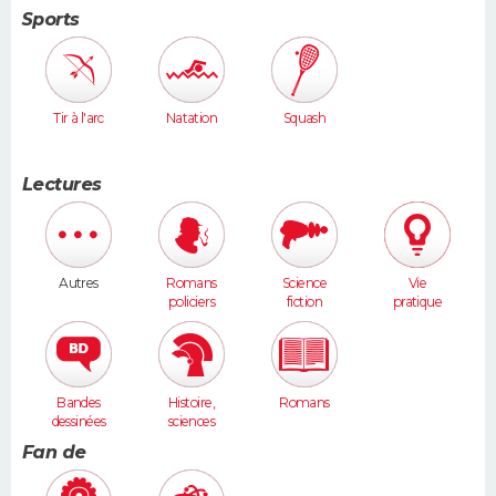
Sports
Tir à l'arc
Natation
Squash
Lectures
Autres
Romans
Science
Vie
policiers
fiction
pratique
Bandes
Histoire,
Romans
dessinées
sciences
humaines
Fan de