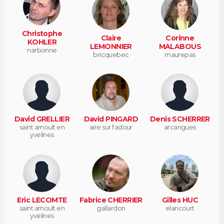
Christophe
Claire
Corinne
KOHLER
LEMONNIER
MALABOUS
narbonne
bricquebec
maurepas
David GRELLIER
David PINGARD
Denis SCHERRER
saint arnoult en
aire sur l'adour
arcangues
yvelines
Eric LECOMTE
Fabrice CHERRIER
Gilles HUC
saint arnoult en
gallardon
elancourt
yvelines