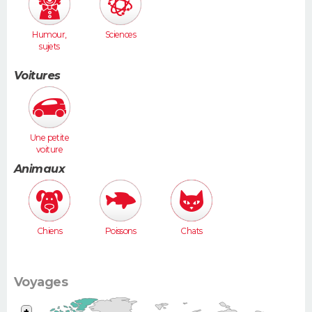
Humour,
Sciences
sujets
insolites
Voitures
Une petite
voiture
(Twingo,
Animaux
Clio, 206...)
Chiens
Poissons
Chats
Voyages
+