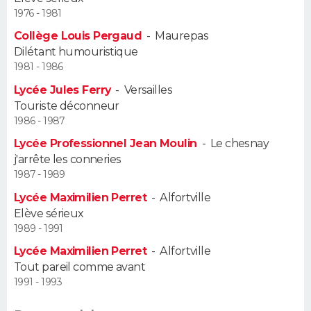
1976 - 1981
Guide de la santé
Médicaments
+
Alimentation
Maladies
Sommeil
VOYAGE
Collège Louis Pergaud
-
Maurepas
Dilétant humouristique
City break
Voyage de noces
Climat
Destinations
Voyage nature
Forum
+
PHOTO
1981 - 1986
Lycée Jules Ferry
-
Versailles
GUIDES D'ACHAT
Touriste déconneur
1986 - 1987
BONS PLANS
Lycée Professionnel Jean Moulin
-
Le chesnay
j'arrête les conneries
CARTE DE VOEUX
1987 - 1989
Carte Bonne année
Carte Pâques
Carte de Noël
Carte Saint-Valentin
Carte d'anniversaire
DICTIONNAIRE
Lycée Maximilien Perret
-
Alfortville
Elève sérieux
Biographies
Expressions
Dictionnaire
Citations
Proverbes
PROGRAMME TV
1989 - 1991
Lycée Maximilien Perret
-
Alfortville
COPAINS D'AVANT
Tout pareil comme avant
1991 - 1993
Se connecter
Collèges
Universités
Service militaire
S'inscrire
Lycées
Primaires
Entreprises
Avis de recherche
AVIS DE DÉCÈS